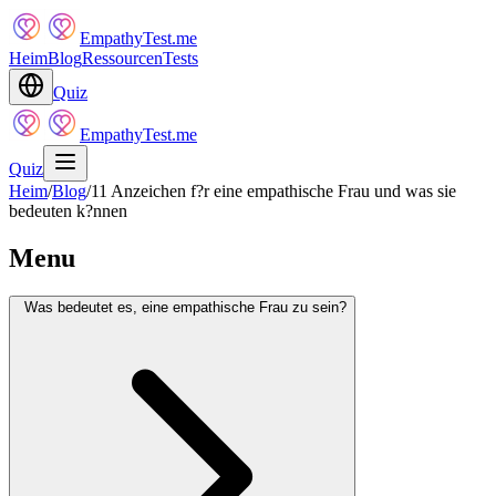
EmpathyTest.me
Heim
Blog
Ressourcen
Tests
Quiz
EmpathyTest.me
Quiz
Heim
/
Blog
/
11 Anzeichen f?r eine empathische Frau und was sie
bedeuten k?nnen
Menu
Was bedeutet es, eine empathische Frau zu sein?