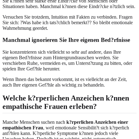
Sie k?nnen sehr starke erste Eindr?cke von Menschen oder
Situationen haben. Manchmal k?nnen diese Eindr?cke n?tzlich sein.
Versuchen Sie trotzdem, Intuition mit Fakten zu verbinden. Fragen
Sie sich: ?Was habe ich tats?chlich bemerkt?? So bleibt emotionale
Wahrnehmung geerdet.
Manchmal ignorieren Sie Ihre eigenen Bed?rfnisse
Sie konzentrieren sich vielleicht so sehr auf andere, dass Ihre
eigenen Bed?rfnisse zum Hintergrundrauschen werden. Sie
verschieben Ruhe, vermeiden es, um Unterst?tzung zu bitten, oder
spielen Ihre Gef?hle herunter.
Wenn Ihnen das bekannt vorkommt, ist es vielleicht an der Zeit,
auch Ihre eigenen Gef?hle als wichtig zu behandeln.
Welche k?rperlichen Anzeichen k?nnen
empathische Frauen erleben?
Manche Menschen suchen nach
k?rperlichen Anzeichen einer
empathischen Frau
, weil emotionale Sensibilit?t sich k?rperlich
anf?hlen kann. K?rperliche Symptome k?nnen jedoch viele
Ursachen haben. Deshalb ist es wichtig, nicht automatisch