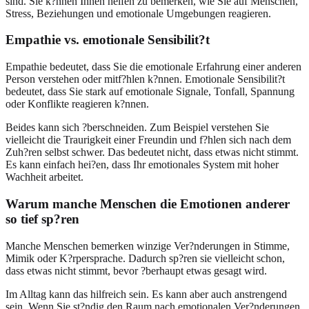
sind. Sie k?nnen Ihnen helfen zu bemerken, wie Sie auf Menschen,
Stress, Beziehungen und emotionale Umgebungen reagieren.
Empathie vs. emotionale Sensibilit?t
Empathie bedeutet, dass Sie die emotionale Erfahrung einer anderen
Person verstehen oder mitf?hlen k?nnen. Emotionale Sensibilit?t
bedeutet, dass Sie stark auf emotionale Signale, Tonfall, Spannung
oder Konflikte reagieren k?nnen.
Beides kann sich ?berschneiden. Zum Beispiel verstehen Sie
vielleicht die Traurigkeit einer Freundin und f?hlen sich nach dem
Zuh?ren selbst schwer. Das bedeutet nicht, dass etwas nicht stimmt.
Es kann einfach hei?en, dass Ihr emotionales System mit hoher
Wachheit arbeitet.
Warum manche Menschen die Emotionen anderer
so tief sp?ren
Manche Menschen bemerken winzige Ver?nderungen in Stimme,
Mimik oder K?rpersprache. Dadurch sp?ren sie vielleicht schon,
dass etwas nicht stimmt, bevor ?berhaupt etwas gesagt wird.
Im Alltag kann das hilfreich sein. Es kann aber auch anstrengend
sein. Wenn Sie st?ndig den Raum nach emotionalen Ver?nderungen