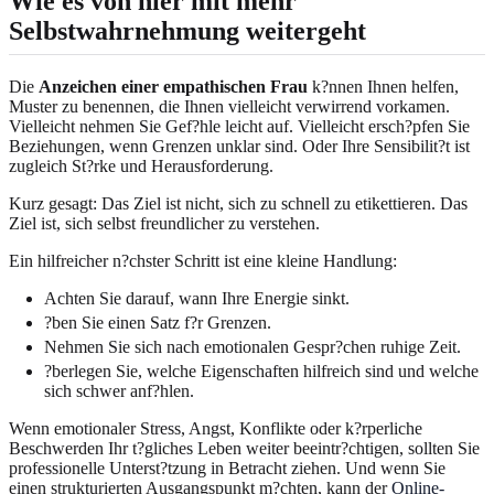
Wie es von hier mit mehr
Selbstwahrnehmung weitergeht
Die
Anzeichen einer empathischen Frau
k?nnen Ihnen helfen,
Muster zu benennen, die Ihnen vielleicht verwirrend vorkamen.
Vielleicht nehmen Sie Gef?hle leicht auf. Vielleicht ersch?pfen Sie
Beziehungen, wenn Grenzen unklar sind. Oder Ihre Sensibilit?t ist
zugleich St?rke und Herausforderung.
Kurz gesagt: Das Ziel ist nicht, sich zu schnell zu etikettieren. Das
Ziel ist, sich selbst freundlicher zu verstehen.
Ein hilfreicher n?chster Schritt ist eine kleine Handlung:
Achten Sie darauf, wann Ihre Energie sinkt.
?ben Sie einen Satz f?r Grenzen.
Nehmen Sie sich nach emotionalen Gespr?chen ruhige Zeit.
?berlegen Sie, welche Eigenschaften hilfreich sind und welche
sich schwer anf?hlen.
Wenn emotionaler Stress, Angst, Konflikte oder k?rperliche
Beschwerden Ihr t?gliches Leben weiter beeintr?chtigen, sollten Sie
professionelle Unterst?tzung in Betracht ziehen. Und wenn Sie
einen strukturierten Ausgangspunkt m?chten, kann der
Online-