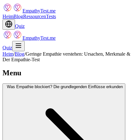
EmpathyTest.me
Heim
Blog
Ressourcen
Tests
Quiz
EmpathyTest.me
Quiz
Heim
/
Blog
/
Geringe Empathie verstehen: Ursachen, Merkmale &
Der Empathie-Test
Menu
Was Empathie blockiert? Die grundlegenden Einflüsse erkunden