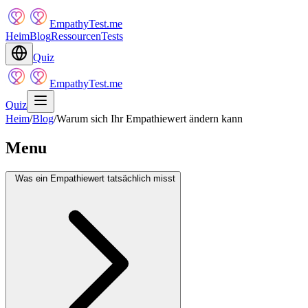
EmpathyTest.me
Heim
Blog
Ressourcen
Tests
Quiz
EmpathyTest.me
Quiz
Heim
/
Blog
/
Warum sich Ihr Empathiewert ändern kann
Menu
Was ein Empathiewert tatsächlich misst