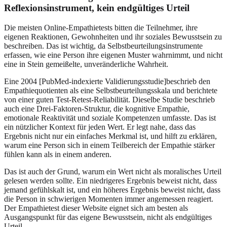
Reflexionsinstrument, kein endgültiges Urteil
Die meisten Online-Empathietests bitten die Teilnehmer, ihre
eigenen Reaktionen, Gewohnheiten und ihr soziales Bewusstsein zu
beschreiben. Das ist wichtig, da Selbstbeurteilungsinstrumente
erfassen, wie eine Person ihre eigenen Muster wahrnimmt, und nicht
eine in Stein gemeißelte, unveränderliche Wahrheit.
Eine 2004 [PubMed-indexierte Validierungsstudie]beschrieb den
Empathiequotienten als eine Selbstbeurteilungsskala und berichtete
von einer guten Test-Retest-Reliabilität. Dieselbe Studie beschrieb
auch eine Drei-Faktoren-Struktur, die kognitive Empathie,
emotionale Reaktivität und soziale Kompetenzen umfasste. Das ist
ein nützlicher Kontext für jeden Wert. Er legt nahe, dass das
Ergebnis nicht nur ein einfaches Merkmal ist, und hilft zu erklären,
warum eine Person sich in einem Teilbereich der Empathie stärker
fühlen kann als in einem anderen.
Das ist auch der Grund, warum ein Wert nicht als moralisches Urteil
gelesen werden sollte. Ein niedrigeres Ergebnis beweist nicht, dass
jemand gefühlskalt ist, und ein höheres Ergebnis beweist nicht, dass
die Person in schwierigen Momenten immer angemessen reagiert.
Der Empathietest dieser Website eignet sich am besten als
Ausgangspunkt für das eigene Bewusstsein, nicht als endgültiges
Urteil.