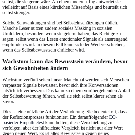
selbst, die sie gerne wäre. An einem anderen Tag antwortet sie
vielleicht auf Basis eines kürzlichen Misserfolgs und beurteilt sich
selbst strenger.
Solche Schwankungen sind bei Selbsteinschätzungen üblich.
Manche Leser nutzen zudem soziales Masking in sozialen
Umfeldern, besonders wenn sie gelernt haben, das Richtige zu
sagen, selbst wenn das Lesen emotionaler Signale als anstrengend
empfunden wird. In diesem Fall kann sich der Wert verschieben,
wenn das Selbstbewusstsein ehrlicher wird.
Wachstum kann das Bewusstsein verändern, bevor
sich Gewohnheiten ändern
Wachstum verläuft selten linear. Manchmal werden sich Menschen
verpasster Signale bewusster, bevor sich ihre Konversationen
tatsächlich verbessern. Das kann zu einem vorübergehenden Abfall
der Selbstbewertung führen, weil sie sich selbst klarer sehen als
zuvor.
Dies ist eine nützliche Art der Veränderung. Sie bedeutet oft, dass
der Reflexionsprozess funktioniert. Ein darauffolgender
EQ-
basierter Empathietest
kann helfen, diese Verschiebung zu
verfolgen, aber der hilfreichste Vergleich ist nicht nur alter Wert
gegen neuen Wert. Es ist altes Bewusstsein gegen neues