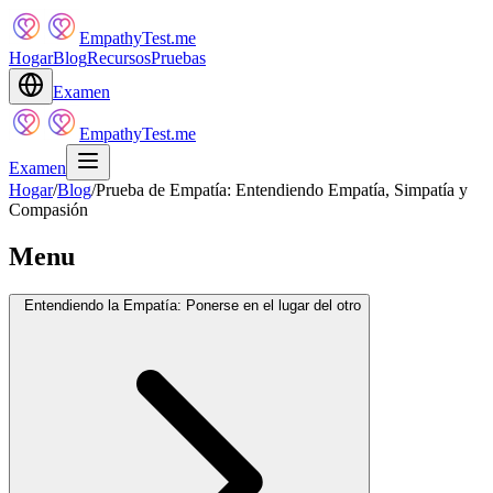
EmpathyTest.me
Hogar
Blog
Recursos
Pruebas
Examen
EmpathyTest.me
Examen
Hogar
/
Blog
/
Prueba de Empatía: Entendiendo Empatía, Simpatía y
Compasión
Menu
Entendiendo la Empatía: Ponerse en el lugar del otro