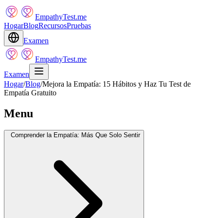
EmpathyTest.me
Hogar
Blog
Recursos
Pruebas
Examen
EmpathyTest.me
Examen
Hogar
/
Blog
/
Mejora la Empatía: 15 Hábitos y Haz Tu Test de
Empatía Gratuito
Menu
Comprender la Empatía: Más Que Solo Sentir