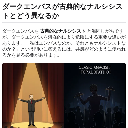
ダークエンパスが古典的なナルシシス
トとどう異なるか
ダークエンパスを
古典的なナルシシスト
と混同しがちです
が、ダークエンパスを潜在的により危険にする重要な違いが
あります。「私はエンパスなのか、それともナルシシストな
のか？」という問いに答えるには、共感がどのように使われ
るかを見る必要があります。