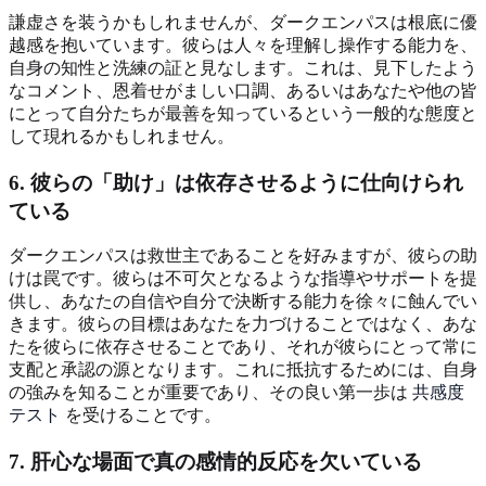
謙虚さを装うかもしれませんが、ダークエンパスは根底に優
越感を抱いています。彼らは人々を理解し操作する能力を、
自身の知性と洗練の証と見なします。これは、見下したよう
なコメント、恩着せがましい口調、あるいはあなたや他の皆
にとって自分たちが最善を知っているという一般的な態度と
して現れるかもしれません。
6. 彼らの「助け」は依存させるように仕向けられ
ている
ダークエンパスは救世主であることを好みますが、彼らの助
けは罠です。彼らは不可欠となるような指導やサポートを提
供し、あなたの自信や自分で決断する能力を徐々に蝕んでい
きます。彼らの目標はあなたを力づけることではなく、あな
たを彼らに依存させることであり、それが彼らにとって常に
支配と承認の源となります。これに抵抗するためには、自身
の強みを知ることが重要であり、その良い第一歩は
共感度
テスト
を受けることです。
7. 肝心な場面で真の感情的反応を欠いている