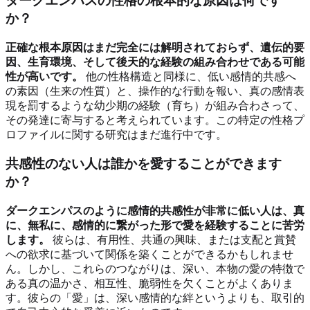
ダークエンパスの性格の根本的な原因は何です
か？
正確な根本原因はまだ完全には解明されておらず、遺伝的要
因、生育環境、そして後天的な経験の組み合わせである可能
性が高いです。
他の性格構造と同様に、低い感情的共感へ
の素因（生来の性質）と、操作的な行動を報い、真の感情表
現を罰するような幼少期の経験（育ち）が組み合わさって、
その発達に寄与すると考えられています。この特定の性格プ
ロファイルに関する研究はまだ進行中です。
共感性のない人は誰かを愛することができます
か？
ダークエンパスのように感情的共感性が非常に低い人は、真
に、無私に、感情的に繋がった形で愛を経験することに苦労
します。
彼らは、有用性、共通の興味、または支配と賞賛
への欲求に基づいて関係を築くことができるかもしれませ
ん。しかし、これらのつながりは、深い、本物の愛の特徴で
ある真の温かさ、相互性、脆弱性を欠くことがよくありま
す。彼らの「愛」は、深い感情的な絆というよりも、取引的