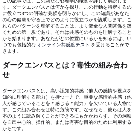
この記事では、この新たな心理学的概念を詳しく解説しま
す。ダークエンパスとは何かを探り、この行動を特定するの
に役立つ8つの明確な兆候を明らかにし、この知識があなた
の心の健康を守る上でどのように役立つかを説明します。こ
れらのパターンを理解することは、より健全な人間関係を築
くための第一歩であり、それは共感そのものを理解すること
から始まります。あなたがどの位置にいるかを知るには、い
つでも包括的な
オンライン共感度テスト
を受けることがで
きます。
ダークエンパスとは？毒性の組み合わ
せ
ダークエンパスとは、高い認知的共感（他人の感情や視点を
知的に理解する能力）を持つ一方で、重要な感情的共感（他
人が感じていることを * 感じる * 能力）を欠いている人物で
す。この組み合わせは特に危険です。なぜなら、彼らは人を
本のように読み解くことができるにもかかわらず、その洞察
を自己中心的、操作的、または有害な目的のために利用する
からです。