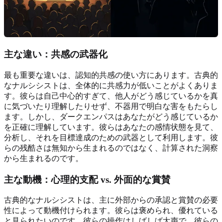
主な違い：共感の武器化
最も重要な違いは、認知的共感の使い方にあります。古典的
なナルシシストは、全体的に共感力が低いことがよくありま
す。彼らは自己中心的すぎて、他人がどう感じているかを真
に気づいたり理解したりせず、不器用で明白な害をもたらし
ます。しかし、ダークエンパスはあなたがどう感じているか
を正確に理解しています。彼らはあなたの感情状態を見て、
分析し、それを目標達成のための武器として利用します。彼
らの残酷さは無知から生まれるのではなく、計算された洞察
から生まれるのです。
主な動機：心理的支配 vs. 外面的な賞賛
古典的なナルシシストは、主に外部からの承認と賞賛の必要
性によって動機付けられます。彼らは褒められ、優れている
と見られたいのです。彼らの操作はしばしば大声で、彼らの