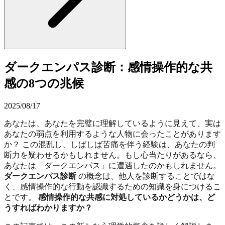
ダークエンパス診断：感情操作的な共
感の8つの兆候
2025/08/17
あなたは、あなたを完璧に理解しているように見えて、実は
あなたの弱点を利用するような人物に会ったことがあります
か？ この混乱し、しばしば苦痛を伴う経験は、あなたの判
断力を疑わせるかもしれません。もし心当たりがあるなら、
あなたは「ダークエンパス」に遭遇したのかもしれません。
ダークエンパス診断
の概念は、他人を診断することではな
く、感情操作的な行動を認識するための知識を身につけるこ
とです。
感情操作的な共感に対処しているかどうかは、ど
うすればわかりますか？