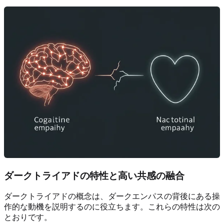
ダークトライアドの特性と高い共感の融合
ダークトライアドの概念は、ダークエンパスの背後にある操
作的な動機を説明するのに役立ちます。これらの特性は次の
とおりです。