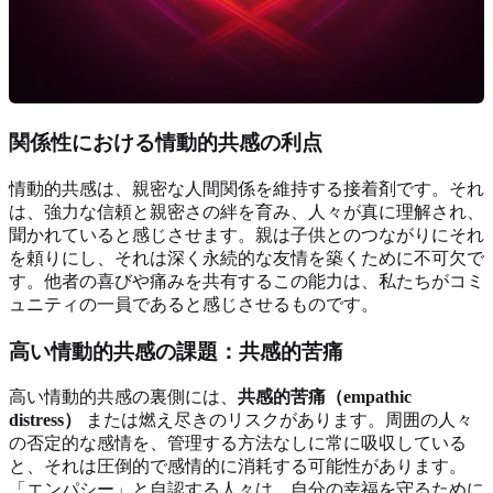
関係性における情動的共感の利点
情動的共感は、親密な人間関係を維持する接着剤です。それ
は、強力な信頼と親密さの絆を育み、人々が真に理解され、
聞かれていると感じさせます。親は子供とのつながりにそれ
を頼りにし、それは深く永続的な友情を築くために不可欠で
す。他者の喜びや痛みを共有するこの能力は、私たちがコミ
ュニティの一員であると感じさせるものです。
高い情動的共感の課題：共感的苦痛
高い情動的共感の裏側には、
共感的苦痛（empathic
distress）
または燃え尽きのリスクがあります。周囲の人々
の否定的な感情を、管理する方法なしに常に吸収している
と、それは圧倒的で感情的に消耗する可能性があります。
「エンパシー」と自認する人々は、自分の幸福を守るために