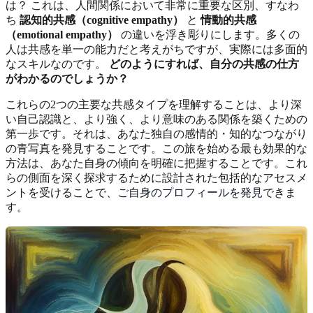
は？ これは、人間関係において非常に重要な区別、すなわ
ち
認知的共感（cognitive empathy）
と
情動的共感
（emotional empathy）
の違いを浮き彫りにします。多くの
人は共感を単一の能力だと考えがちですが、実際には多面的
なスキルなのです。
どのようにすれば、自分の共感の仕方
がわかるのでしょうか？
これらの2つの主要な共感タイプを理解することは、より深
い自己認識と、より強く、より意味のある関係を築くための
第一歩です。それは、あなた独自の感情的・知的なつながり
の青写真を発見することです。この旅を始める最も効果的な
方法は、あなた自身の傾向を明確に把握することです。これ
らの側面を深く探求するために設計された包括的なアセスメ
ントを受けることで、
ご自身のプロフィールを発見
できま
す。