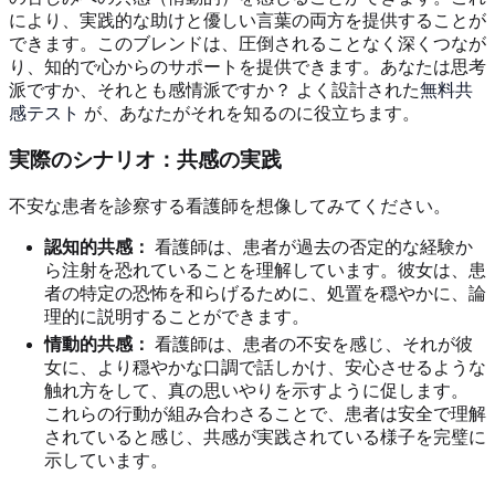
により、実践的な助けと優しい言葉の両方を提供することが
できます。このブレンドは、圧倒されることなく深くつなが
り、知的で心からのサポートを提供できます。あなたは思考
派ですか、それとも感情派ですか？ よく設計された
無料共
感テスト
が、あなたがそれを知るのに役立ちます。
実際のシナリオ：共感の実践
不安な患者を診察する看護師を想像してみてください。
認知的共感：
看護師は、患者が過去の否定的な経験か
ら注射を恐れていることを理解しています。彼女は、患
者の特定の恐怖を和らげるために、処置を穏やかに、論
理的に説明することができます。
情動的共感：
看護師は、患者の不安を感じ、それが彼
女に、より穏やかな口調で話しかけ、安心させるような
触れ方をして、真の思いやりを示すように促します。
これらの行動が組み合わさることで、患者は安全で理解
されていると感じ、共感が実践されている様子を完璧に
示しています。