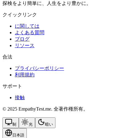
探検をより簡単に、人生をより豊かに。
クイックリンク
に関しては
よくある質問
ブログ
リソース
合法
プライバシーポリシー
利用規約
サポート
接触
© 2025 EmpathyTest.me. 全著作権所有。
制
光
暗い
日本語