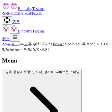
EmpathyTest.me
집
블로그
리소스
테스트
퀴즈
EmpathyTest.me
퀴즈
집
/
블로그
/
부모를 위한 공감 테스트: 당신의 양육 방식과 자녀
발달을 돕는 방법 알아보기
Menu
양육 공감의 유형: 인지적, 정서적, 자비로운 스타일