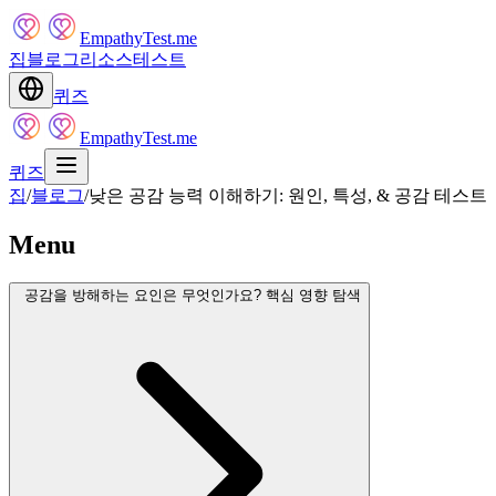
EmpathyTest.me
집
블로그
리소스
테스트
퀴즈
EmpathyTest.me
퀴즈
집
/
블로그
/
낮은 공감 능력 이해하기: 원인, 특성, & 공감 테스트
Menu
공감을 방해하는 요인은 무엇인가요? 핵심 영향 탐색