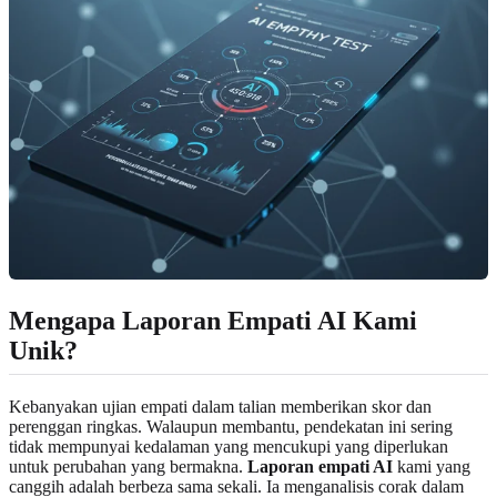
Mengapa Laporan Empati AI Kami
Unik?
Kebanyakan ujian empati dalam talian memberikan skor dan
perenggan ringkas. Walaupun membantu, pendekatan ini sering
tidak mempunyai kedalaman yang mencukupi yang diperlukan
untuk perubahan yang bermakna.
Laporan empati AI
kami yang
canggih adalah berbeza sama sekali. Ia menganalisis corak dalam