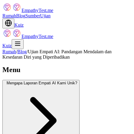
EmpathyTest.me
Rumah
Blog
Sumber
Ujian
Kuiz
EmpathyTest.me
Kuiz
Rumah
/
Blog
/
Ujian Empati AI: Pandangan Mendalam dan
Kesedaran Diri yang Diperibadikan
Menu
Mengapa Laporan Empati AI Kami Unik?