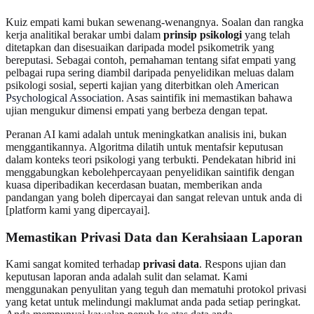
Kuiz empati kami bukan sewenang-wenangnya. Soalan dan rangka
kerja analitikal berakar umbi dalam
prinsip psikologi
yang telah
ditetapkan dan disesuaikan daripada model psikometrik yang
bereputasi. Sebagai contoh, pemahaman tentang sifat empati yang
pelbagai rupa sering diambil daripada penyelidikan meluas dalam
psikologi sosial, seperti kajian yang diterbitkan oleh
American
Psychological Association
. Asas saintifik ini memastikan bahawa
ujian mengukur dimensi empati yang berbeza dengan tepat.
Peranan AI kami adalah untuk meningkatkan analisis ini, bukan
menggantikannya. Algoritma dilatih untuk mentafsir keputusan
dalam konteks teori psikologi yang terbukti. Pendekatan hibrid ini
menggabungkan kebolehpercayaan penyelidikan saintifik dengan
kuasa diperibadikan kecerdasan buatan, memberikan anda
pandangan yang boleh dipercayai dan sangat relevan untuk anda di
[platform kami yang dipercayai].
Memastikan Privasi Data dan Kerahsiaan Laporan
Kami sangat komited terhadap
privasi data
. Respons ujian dan
keputusan laporan anda adalah sulit dan selamat. Kami
menggunakan penyulitan yang teguh dan mematuhi protokol privasi
yang ketat untuk melindungi maklumat anda pada setiap peringkat.