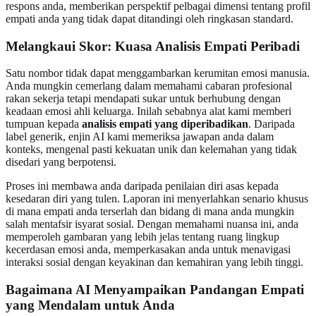
respons anda, memberikan perspektif pelbagai dimensi tentang profil
empati anda yang tidak dapat ditandingi oleh ringkasan standard.
Melangkaui Skor: Kuasa Analisis Empati Peribadi
Satu nombor tidak dapat menggambarkan kerumitan emosi manusia.
Anda mungkin cemerlang dalam memahami cabaran profesional
rakan sekerja tetapi mendapati sukar untuk berhubung dengan
keadaan emosi ahli keluarga. Inilah sebabnya alat kami memberi
tumpuan kepada
analisis empati yang diperibadikan
. Daripada
label generik, enjin AI kami memeriksa jawapan anda dalam
konteks, mengenal pasti kekuatan unik dan kelemahan yang tidak
disedari yang berpotensi.
Proses ini membawa anda daripada penilaian diri asas kepada
kesedaran diri yang tulen. Laporan ini menyerlahkan senario khusus
di mana empati anda terserlah dan bidang di mana anda mungkin
salah mentafsir isyarat sosial. Dengan memahami nuansa ini, anda
memperoleh gambaran yang lebih jelas tentang ruang lingkup
kecerdasan emosi anda, memperkasakan anda untuk menavigasi
interaksi sosial dengan keyakinan dan kemahiran yang lebih tinggi.
Bagaimana AI Menyampaikan Pandangan Empati
yang Mendalam untuk Anda