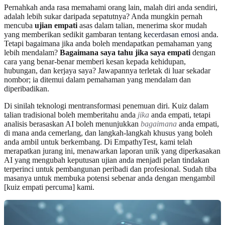
Pernahkah anda rasa memahami orang lain, malah diri anda sendiri,
adalah lebih sukar daripada sepatutnya? Anda mungkin pernah
mencuba
ujian empati
asas dalam talian, menerima skor mudah
yang memberikan sedikit gambaran tentang
kecerdasan emosi
anda.
Tetapi bagaimana jika anda boleh mendapatkan pemahaman yang
lebih mendalam?
Bagaimana saya tahu jika saya empati
dengan
cara yang benar-benar memberi kesan kepada kehidupan,
hubungan, dan kerjaya saya? Jawapannya terletak di luar sekadar
nombor; ia ditemui dalam pemahaman yang mendalam dan
diperibadikan.
Di sinilah teknologi mentransformasi penemuan diri. Kuiz dalam
talian tradisional boleh memberitahu anda
jika
anda empati, tetapi
analisis berasaskan AI boleh menunjukkan
bagaimana
anda empati,
di mana anda cemerlang, dan langkah-langkah khusus yang boleh
anda ambil untuk berkembang. Di EmpathyTest, kami telah
merapatkan jurang ini, menawarkan laporan unik yang diperkasakan
AI yang mengubah keputusan ujian anda menjadi pelan tindakan
terperinci untuk pembangunan peribadi dan profesional. Sudah tiba
masanya untuk membuka potensi sebenar anda dengan mengambil
[kuiz empati percuma] kami.