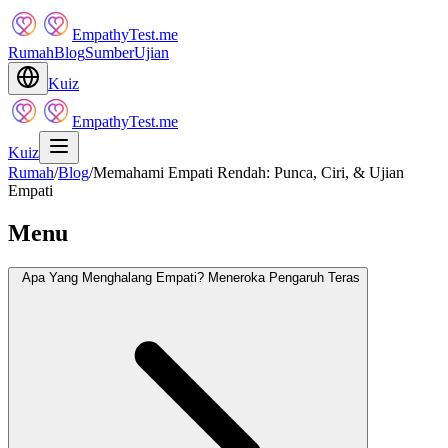
EmpathyTest.me
Rumah
Blog
Sumber
Ujian
Kuiz
EmpathyTest.me
Kuiz
Rumah
/
Blog
/
Memahami Empati Rendah: Punca, Ciri, & Ujian
Empati
Menu
Apa Yang Menghalang Empati? Meneroka Pengaruh Teras