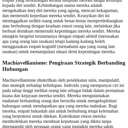
empati yang berkurangan kerana tumpuan mereka sangat tertumpu
kepada diri sendiri. Kebimbangan utama mereka adalah
mengekalkan imej diri mereka yang agung, mencari kekaguman,
dan memenuhi keperluan mereka sendiri. Keasyikan diri ini
meninggalkan sedikit ruang untuk benar-benar mempertimbangkan
atau berhubung dengan keadaan emosi orang lain, melainkan jika
berbuat demikian memenuhi kepentingan mereka sendiri. Mereka
mungkin bergelut terutamanya dengan empati afektif (merasakan
apa yang orang lain rasakan) tetapi kadang-kadang boleh
menggunakan empati kognitif (memahami apa yang orang lain
rasakan) untuk memanipulasi situasi demi kepentingan mereka.
Machiavellianisme: Pengiraan Strategik Berbanding
Hubungan
Machiavellianisme ditakrifkan oleh pendekatan sinis, manipulatif,
dan strategik terhadap kehidupan. Individu yang mempunyai ciri ini
pada tahap tinggi melihat orang lain sebagai bidak dalam permainan
kuasa dan kejayaan mereka sendiri. Mereka mengutamakan
matlamat berbanding orang dan bersedia untuk mengeksploitasi
hubungan untuk mendapatkan apa yang mereka mahukan. Bagi
mereka, empati bukanlah alat untuk berhubung tetapi kelemahan
yang berpotensi untuk ditekan. Keterikatan emosi mereka
membolehkan mereka membuat keputusan yang dikira tanpa
dipengaruhi oleh perasaan orang yang mungkin mereka sakiti.