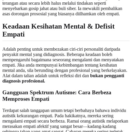
terangan atau secara lebih halus melalui tindakan seperti
menyebarkan gosip jahat atau buli siber. Ia mewakili pembalikan
asas dorongan prososial yang biasanya diilhamkan oleh empati.
Keadaan Kesihatan Mental & Defisit
Empati
Adalah penting untuk membezakan ciri-ciri personaliti daripada
penyakit mental yang didiagnosis. Beberapa keadaan boleh
mempengaruhi bagaimana seseorang mengalami dan menyatakan
empati. Jika anda mempunyai kebimbangan tentang kesihatan
mental anda, sila berunding dengan profesional yang berkelayakan.
Alat dalam talian adalah untuk refleksi diri dan
bukan pengganti
diagnosis profesional.
Gangguan Spektrum Autisme: Cara Berbeza
Memproses Empati
Terdapat salah tanggapan umum tetapi berbahaya bahawa individu
autistik kekurangan empati. Pada hakikatnya, mereka sering
mengalami empati secara berbeza. Ramai orang autistik melaporkan
merasakan empati afektif yang sangat besar—kadang-kadang
sehingga tahap yang amat sangat. Cabaran mereka sering terletak