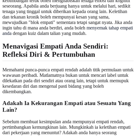
kebimbangan teruk boleh menghabiskan tenaga emosi dan kognitif
seseorang. Apabila anda berjuang hanya untuk melalui hari, sedikit
tenaga yang tinggal untuk diberikan kepada orang lain. Keletihan
dan tekanan kronik boleh mempunyai kesan yang sama,
mewujudkan "blok empati" sementara tetapi sangat nyata. Jika anda
ingin tahu di mana anda berdiri, anda boleh
menyemak tahap empati
anda
dengan kuiz dalam talian yang mudah.
Menavigasi Empati Anda Sendiri:
Refleksi Diri & Pertumbuhan
Memahami punca-punca empati rendah adalah titik permulaan untuk
wawasan peribadi. Matlamatnya bukan untuk mencari label untuk
dilekatkan pada diri sendiri atau orang lain, tetapi untuk memupuk
kesedaran diri dan mengenal pasti bidang yang boleh
dikembangkan.
Adakah Ia Kekurangan Empati atau Sesuatu Yang
Lain?
Sebelum membuat kesimpulan anda mempunyai empati rendah,
pertimbangkan kemungkinan lain. Mungkinkah ia keletihan empati
dari pekerjaan yang menuntut? Adakah anda hanya seorang