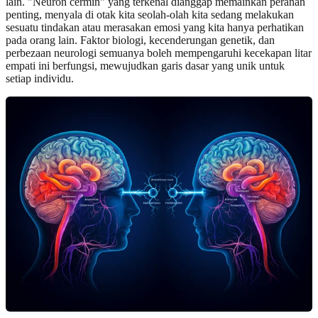
lain. "Neuron cermin" yang terkenal dianggap memainkan peranan
penting, menyala di otak kita seolah-olah kita sedang melakukan
sesuatu tindakan atau merasakan emosi yang kita hanya perhatikan
pada orang lain. Faktor biologi, kecenderungan genetik, dan
perbezaan neurologi semuanya boleh mempengaruhi kecekapan litar
empati ini berfungsi, mewujudkan garis dasar yang unik untuk
setiap individu.