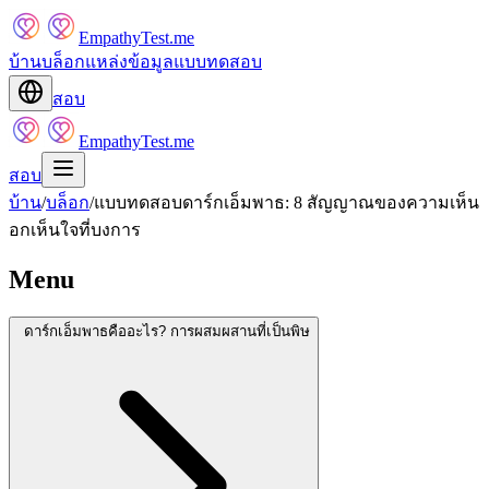
EmpathyTest.me
บ้าน
บล็อก
แหล่งข้อมูล
แบบทดสอบ
สอบ
EmpathyTest.me
สอบ
บ้าน
/
บล็อก
/
แบบทดสอบดาร์กเอ็มพาธ: 8 สัญญาณของความเห็น
อกเห็นใจที่บงการ
Menu
ดาร์กเอ็มพาธคืออะไร? การผสมผสานที่เป็นพิษ