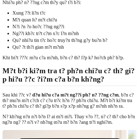
Nhi?u ph? n? ??ng c?m th?y qu? t?i b?i:
Xung ??t li?n t?c
M?i quan h? m?t chi?u
N?i ?n ?o ho?c ??ng ng??i
Ng??i kh?c tr?t c?m x?c l?n m?nh
Qu? nhi?u tin t?c ho?c truy?n th?ng g?y bu?n b?
Qu? ?t th?i gian m?t m?nh
Khi bi?t ???c m?u c?a m?nh, b?n c? th? l?p k? ho?ch ph? h?p.
M?t b?i ki?m tra t? ph?n chi?u c? th? gi?
p hi?u ??c ?i?m c?a b?n kh?ng?
Sau khi ??c v?
d?u hi?u c?a m?t ng??i ph? n? ??ng c?m
, b?n c?
th? mu?n m?t c?ch c? c?u tr?c h?n ?? ph?n chi?u. M?t b?i ki?m tra
t? ph?n chi?u c? th? gi?p b?n s?p x?p nh?ng g? m?nh nh?n ra.
N? kh?ng n?n n?i b?n l? ai m?i m?i. Thay v?o ??, n? c? th? cho b?n
ng?n ng? ?? n?i v? nh?ng m?u m? b?n ?ang tr?i nghi?m.