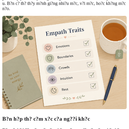
u. B?n c? th? th?y m?nh gi?ng nhi?u m?c, v?i m?c, ho?c kh?ng m?c
n?o.
B?n h?p th? c?m x?c c?a ng??i kh?c