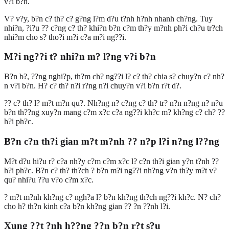
v?i b?n.
V? v?y, b?n c? th? c? g?ng l?m d?u t?nh h?nh nhanh ch?ng. Tuy
nhi?n, ?i?u ?? c?ng c? th? khi?n b?n c?m th?y m?nh ph?i ch?u tr?ch
nhi?m cho s? tho?i m?i c?a m?i ng??i.
M?i ng??i t? nhi?n m? l?ng v?i b?n
B?n b?, ??ng nghi?p, th?m ch? ng??i l? c? th? chia s? chuy?n c? nh?
n v?i b?n. H? c? th? n?i r?ng n?i chuy?n v?i b?n r?t d?.
?? c? th? l? m?t m?n qu?. Nh?ng n? c?ng c? th? tr? n?n n?ng n? n?u
b?n th??ng xuy?n mang c?m x?c c?a ng??i kh?c m? kh?ng c? ch? ??
h?i ph?c.
B?n c?n th?i gian m?t m?nh ?? n?p l?i n?ng l??ng
M?t d?u hi?u r? c?a nh?y c?m c?m x?c l? c?n th?i gian y?n t?nh ??
h?i ph?c. B?n c? th? th?ch ? b?n m?i ng??i nh?ng v?n th?y m?t v?
qu? nhi?u ??u v?o c?m x?c.
? m?t m?nh kh?ng c? ngh?a l? b?n kh?ng th?ch ng??i kh?c. N? ch?
cho h? th?n kinh c?a b?n kh?ng gian ?? ?n ??nh l?i.
Xung ??t ?nh h??ng ??n b?n r?t s?u