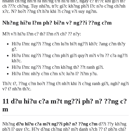
nhanh ch?ng nh?n ra nh?ng t?n hi?u nh?, ngay c? tr??c khi gi?i th?
ch ???c ch?ng. Tuy nhi?n, tr?c gi?c kh?ng ph?i l?c n?o c?ng ch?nh
x?c. N? ho?t ??ng t?t h?n khi ?i c?ng v?i suy ng?m.
Nh?ng hi?u l?m ph? bi?n v? ng??i ??ng c?m
M?t v?i hi?u l?m c? th? l?m r?i ch? ?? n?y:
Hi?u l?m: ng??i ??ng c?m lu?n bi?t ng??i kh?c ?ang c?m th?y
g?.
Hi?u l?m: ng??i ??ng c?m ph?i gi?i quy?t m?i v?n ?? c?a ng??i
kh?c.
Hi?u l?m: ng??i ??ng c?m kh?ng th? ??t ranh gi?i.
Hi?u l?m: nh?y c?m c?m x?c lu?n l? ?i?m y?u.
Th?c t?, ??ng c?m ho?t ??ng t?t nh?t khi ?i c?ng ranh gi?i, ngh? ng?i
v? t? nh?n th?c.
11 d?u hi?u c?a m?t ng??i ph? n? ??ng c?
m
Nh?ng
d?u hi?u c?a m?t ng??i ph? n? ??ng c?m
d??i ??y kh?ng
ph?i l? quy t?c. H?y d?ng ch?ng nh? m?t danh s?ch ?? t? ph?n chi?