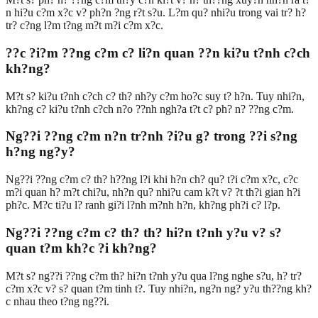
n hi?u c?m x?c v? ph?n ?ng r?t s?u. L?m qu? nhi?u trong vai tr? h?
tr? c?ng l?m t?ng m?t m?i c?m x?c.
??c ?i?m ??ng c?m c? li?n quan ??n ki?u t?nh c?ch
kh?ng?
M?t s? ki?u t?nh c?ch c? th? nh?y c?m ho?c suy t? h?n. Tuy nhi?n,
kh?ng c? ki?u t?nh c?ch n?o ??nh ngh?a t?t c? ph? n? ??ng c?m.
Ng??i ??ng c?m n?n tr?nh ?i?u g? trong ??i s?ng
h?ng ng?y?
Ng??i ??ng c?m c? th? h??ng l?i khi h?n ch? qu? t?i c?m x?c, c?c
m?i quan h? m?t chi?u, nh?n qu? nhi?u cam k?t v? ?t th?i gian h?i
ph?c. M?c ti?u l? ranh gi?i l?nh m?nh h?n, kh?ng ph?i c? l?p.
Ng??i ??ng c?m c? th? th? hi?n t?nh y?u v? s?
quan t?m kh?c ?i kh?ng?
M?t s? ng??i ??ng c?m th? hi?n t?nh y?u qua l?ng nghe s?u, h? tr?
c?m x?c v? s? quan t?m tinh t?. Tuy nhi?n, ng?n ng? y?u th??ng kh?
c nhau theo t?ng ng??i.