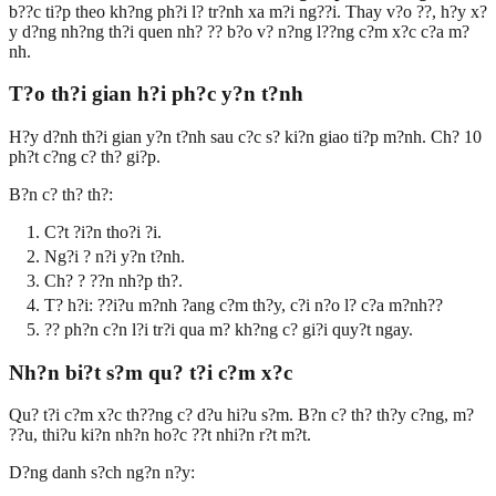
b??c ti?p theo kh?ng ph?i l? tr?nh xa m?i ng??i. Thay v?o ??, h?y x?
y d?ng nh?ng th?i quen nh? ?? b?o v? n?ng l??ng c?m x?c c?a m?
nh.
T?o th?i gian h?i ph?c y?n t?nh
H?y d?nh th?i gian y?n t?nh sau c?c s? ki?n giao ti?p m?nh. Ch? 10
ph?t c?ng c? th? gi?p.
B?n c? th? th?:
C?t ?i?n tho?i ?i.
Ng?i ? n?i y?n t?nh.
Ch? ? ??n nh?p th?.
T? h?i: ??i?u m?nh ?ang c?m th?y, c?i n?o l? c?a m?nh??
?? ph?n c?n l?i tr?i qua m? kh?ng c? gi?i quy?t ngay.
Nh?n bi?t s?m qu? t?i c?m x?c
Qu? t?i c?m x?c th??ng c? d?u hi?u s?m. B?n c? th? th?y c?ng, m?
??u, thi?u ki?n nh?n ho?c ??t nhi?n r?t m?t.
D?ng danh s?ch ng?n n?y: