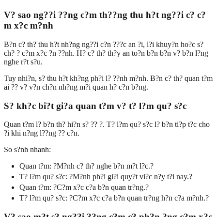
V? sao ng??i ??ng c?m th??ng thu h?t ng??i c? c?
m x?c m?nh
B?n c? th? thu h?t nh?ng ng??i c?n ???c an ?i, l?i khuy?n ho?c s?
ch? ? c?m x?c ?n ??nh. H? c? th? th?y an to?n b?n b?n v? b?n l?ng
nghe r?t s?u.
Tuy nhi?n, s? thu h?t kh?ng ph?i l? ??nh m?nh. B?n c? th? quan t?m
ai ?? v? v?n ch?n nh?ng m?i quan h? c?n b?ng.
S? kh?c bi?t gi?a quan t?m v? t? l?m qu? s?c
Quan t?m l? b?n th? hi?n s? ?? ?. T? l?m qu? s?c l? b?n ti?p t?c cho
?i khi n?ng l??ng ?? c?n.
So s?nh nhanh:
Quan t?m: ?M?nh c? th? nghe b?n m?t l?c.?
T? l?m qu? s?c: ?M?nh ph?i gi?i quy?t vi?c n?y t?i nay.?
Quan t?m: ?C?m x?c c?a b?n quan tr?ng.?
T? l?m qu? s?c: ?C?m x?c c?a b?n quan tr?ng h?n c?a m?nh.?
V? sao m?t s? ng??i ??ng c?m c? ph?n ?ng c?m x?c