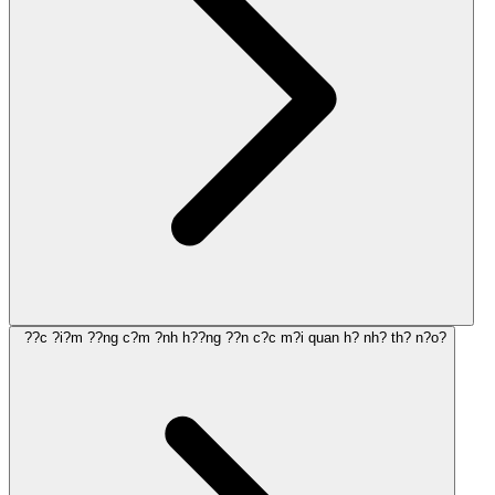
??c ?i?m ??ng c?m ?nh h??ng ??n c?c m?i quan h? nh? th? n?o?