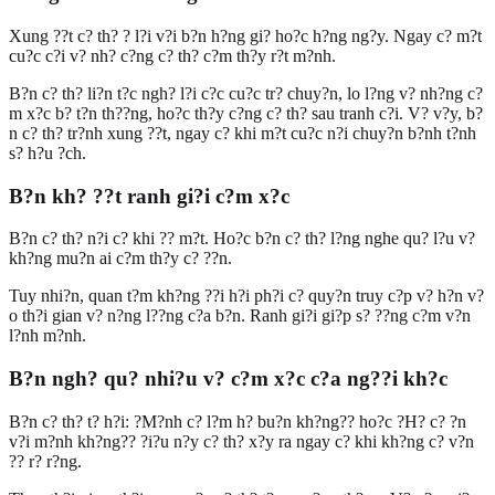
Xung ??t c? th? ? l?i v?i b?n h?ng gi? ho?c h?ng ng?y. Ngay c? m?t
cu?c c?i v? nh? c?ng c? th? c?m th?y r?t m?nh.
B?n c? th? li?n t?c ngh? l?i c?c cu?c tr? chuy?n, lo l?ng v? nh?ng c?
m x?c b? t?n th??ng, ho?c th?y c?ng c? th? sau tranh c?i. V? v?y, b?
n c? th? tr?nh xung ??t, ngay c? khi m?t cu?c n?i chuy?n b?nh t?nh
s? h?u ?ch.
B?n kh? ??t ranh gi?i c?m x?c
B?n c? th? n?i c? khi ?? m?t. Ho?c b?n c? th? l?ng nghe qu? l?u v?
kh?ng mu?n ai c?m th?y c? ??n.
Tuy nhi?n, quan t?m kh?ng ??i h?i ph?i c? quy?n truy c?p v? h?n v?
o th?i gian v? n?ng l??ng c?a b?n. Ranh gi?i gi?p s? ??ng c?m v?n
l?nh m?nh.
B?n ngh? qu? nhi?u v? c?m x?c c?a ng??i kh?c
B?n c? th? t? h?i: ?M?nh c? l?m h? bu?n kh?ng?? ho?c ?H? c? ?n
v?i m?nh kh?ng?? ?i?u n?y c? th? x?y ra ngay c? khi kh?ng c? v?n
?? r? r?ng.