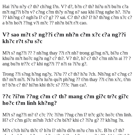
Hai ?i?u n?y c? th? ch?ng l?n. V? d?, b?n c? th? hi?u n?i bu?n c?a
m?t ng??i b?n v? c?ng c?m th?y n?ng n? sau khi l?ng nghe h?. ?i?u
?? kh?ng c? ngh?a l? c? g? ?? sai. C? th? ch? l? h? th?ng c?m x?c c?
a b?n ho?t ??ng v?i m?c ?? nh?n bi?t r?t cao.
V? sao m?t s? ng??i c?m nh?n c?m x?c c?a ng??i
kh?c r?t s?u s?c
M?t s? ng??i ?? ? nh?ng thay ??i r?t nh? trong gi?ng n?i, bi?u c?m
khu?n m?t ho?c ng?n ng? c? th?. V? th?, h? c? th? c?m nh?n ai ?? ?
ang bu?n tr??c c? khi ng??i ?? n?i ra ?i?u g?.
Trong ??i s?ng h?ng ng?y, ?i?u ?? c? th? h?u ?ch. Nh?ng n? c?ng c?
th? m?t m?i. N?u b?n lu?n qu?t ph?ng ?? t?m thay ??i c?m x?c, t?m
tr? b?n c? th? hi?m khi th?c s? ???c ?tan ca?.
??c ?i?m ??ng c?m c? th? mang c?m gi?c tr?c gi?c
ho?c t?m linh kh?ng?
M?t s? ng??i m? t? c?c ??c ?i?m ??ng c?m l? tr?c gi?c ho?c t?m linh.
H? c? c?m gi?c m?nh ?ch? c?n bi?t? khi c? ?i?u g? ?? kh?ng ?n.
M?t c?ch hi?u th?c t? h?n l? nh?n di?n m?u c?m x?c. B?n c? th?