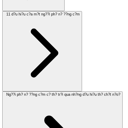
11 d?u hi?u c?a m?t ng??i ph? n? ??ng c?m
Ng??i ph? n? ??ng c?m c? th? tr?i qua nh?ng d?u hi?u th? ch?t n?o?