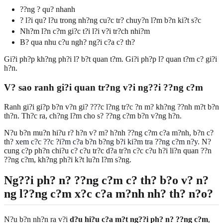
??ng ? qu? nhanh
? l?i qu? l?u trong nh?ng cu?c tr? chuy?n l?m b?n ki?t s?c
Nh?m l?n c?m gi?c t?i l?i v?i tr?ch nhi?m
B? qua nhu c?u ngh? ng?i c?a c? th?
Gi?i ph?p kh?ng ph?i l? b?t quan t?m. Gi?i ph?p l? quan t?m c? gi?i
h?n.
V? sao ranh gi?i quan tr?ng v?i ng??i ??ng c?m
Ranh gi?i gi?p b?n v?n gi? ???c l?ng tr?c ?n m? kh?ng ??nh m?t b?n
th?n. Th?c ra, ch?ng l?m cho s? ??ng c?m b?n v?ng h?n.
N?u b?n mu?n hi?u r? h?n v? m? h?nh ??ng c?m c?a m?nh, b?n c?
th?
xem c?c ??c ?i?m c?a b?n b?ng b?i ki?m tra ??ng c?m n?y
. N?
cung c?p ph?n chi?u c? c?u tr?c d?a tr?n c?c c?u h?i li?n quan ??n
??ng c?m, kh?ng ph?i k?t lu?n l?m s?ng.
Ng??i ph? n? ??ng c?m c? th? b?o v? n?
ng l??ng c?m x?c c?a m?nh nh? th? n?o?
N?u b?n nh?n ra v?i
d?u hi?u c?a m?t ng??i ph? n? ??ng c?m
,