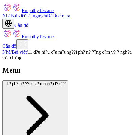
EmpathyTest.me
Nhà
Bài viết
Tài nguyên
Bài kiểm tra
Câu đố
EmpathyTest.me
Câu đố
Nhà
/
Bài viết
/
11 d?u hi?u c?a m?t ng??i ph? n? ??ng c?m v? ? ngh?a
c?a ch?ng
Menu
L? ph? n? ??ng c?m ngh?a l? g??