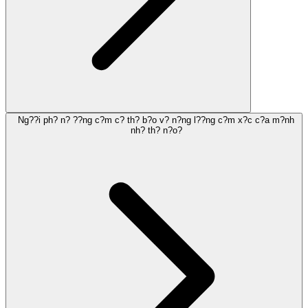
Ng??i ph? n? ??ng c?m c? th? b?o v? n?ng l??ng c?m x?c c?a m?nh
nh? th? n?o?