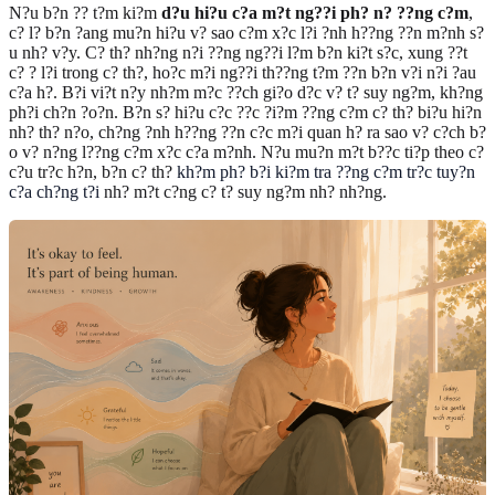
N?u b?n ?? t?m ki?m
d?u hi?u c?a m?t ng??i ph? n? ??ng c?m
,
c? l? b?n ?ang mu?n hi?u v? sao c?m x?c l?i ?nh h??ng ??n m?nh s?
u nh? v?y. C? th? nh?ng n?i ??ng ng??i l?m b?n ki?t s?c, xung ??t
c? ? l?i trong c? th?, ho?c m?i ng??i th??ng t?m ??n b?n v?i n?i ?au
c?a h?. B?i vi?t n?y nh?m m?c ??ch gi?o d?c v? t? suy ng?m, kh?ng
ph?i ch?n ?o?n. B?n s? hi?u c?c ??c ?i?m ??ng c?m c? th? bi?u hi?n
nh? th? n?o, ch?ng ?nh h??ng ??n c?c m?i quan h? ra sao v? c?ch b?
o v? n?ng l??ng c?m x?c c?a m?nh. N?u mu?n m?t b??c ti?p theo c?
c?u tr?c h?n, b?n c? th?
kh?m ph? b?i ki?m tra ??ng c?m tr?c tuy?n
c?a ch?ng t?i
nh? m?t c?ng c? t? suy ng?m nh? nh?ng.