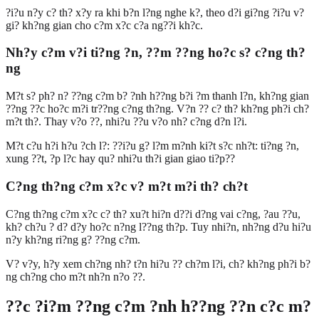
?i?u n?y c? th? x?y ra khi b?n l?ng nghe k?, theo d?i gi?ng ?i?u v?
gi? kh?ng gian cho c?m x?c c?a ng??i kh?c.
Nh?y c?m v?i ti?ng ?n, ??m ??ng ho?c s? c?ng th?
ng
M?t s? ph? n? ??ng c?m b? ?nh h??ng b?i ?m thanh l?n, kh?ng gian
??ng ??c ho?c m?i tr??ng c?ng th?ng. V?n ?? c? th? kh?ng ph?i ch?
m?t th?. Thay v?o ??, nhi?u ??u v?o nh? c?ng d?n l?i.
M?t c?u h?i h?u ?ch l?: ??i?u g? l?m m?nh ki?t s?c nh?t: ti?ng ?n,
xung ??t, ?p l?c hay qu? nhi?u th?i gian giao ti?p??
C?ng th?ng c?m x?c v? m?t m?i th? ch?t
C?ng th?ng c?m x?c c? th? xu?t hi?n d??i d?ng vai c?ng, ?au ??u,
kh? ch?u ? d? d?y ho?c n?ng l??ng th?p. Tuy nhi?n, nh?ng d?u hi?u
n?y kh?ng ri?ng g? ??ng c?m.
V? v?y, h?y xem ch?ng nh? t?n hi?u ?? ch?m l?i, ch? kh?ng ph?i b?
ng ch?ng cho m?t nh?n n?o ??.
??c ?i?m ??ng c?m ?nh h??ng ??n c?c m?