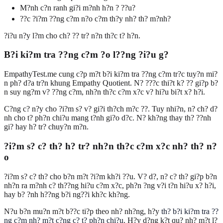
M?nh c?n ranh gi?i m?nh h?n ? ??u?
??c ?i?m ??ng c?m n?o c?m th?y nh? th? m?nh?
?i?u n?y l?m cho ch? ?? tr? n?n th?c t? h?n.
B?i ki?m tra ??ng c?m ?o l??ng ?i?u g?
EmpathyTest.me cung c?p m?t b?i ki?m tra ??ng c?m tr?c tuy?n mi?
n ph? d?a tr?n khung Empathy Quotient. N? ???c thi?t k? ?? gi?p b?
n suy ng?m v? ??ng c?m, nh?n th?c c?m x?c v? hi?u bi?t x? h?i.
C?ng c? n?y cho ?i?m s? v? gi?i th?ch m?c ??. Tuy nhi?n, n? ch? d?
nh cho t? ph?n chi?u mang t?nh gi?o d?c. N? kh?ng thay th? ??nh
gi? hay h? tr? chuy?n m?n.
?i?m s? c? th? h? tr? nh?n th?c c?m x?c nh? th? n?
o
?i?m s? c? th? cho b?n m?t ?i?m kh?i ??u. V? d?, n? c? th? gi?p b?n
nh?n ra m?nh c? th??ng hi?u c?m x?c, ph?n ?ng v?i t?n hi?u x? h?i,
hay b? ?nh h??ng b?i ng??i kh?c kh?ng.
N?u b?n mu?n m?t b??c ti?p theo nh? nh?ng, h?y
th? b?i ki?m tra ??
ng c?m nh? m?t c?ng c? t? ph?n chi?u
. H?y d?ng k?t qu? nh? m?t l?