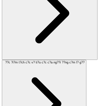
??c ?i?m t?ch c?c v? ti?u c?c c?a ng??i ??ng c?m l? g??