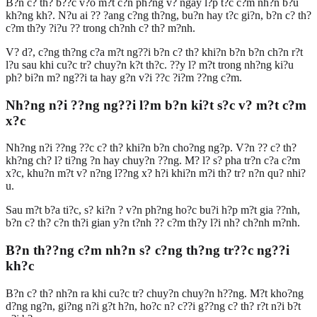
B?n c? th? b??c v?o m?t c?n ph?ng v? ngay l?p t?c c?m nh?n b?u
kh?ng kh?. N?u ai ?? ?ang c?ng th?ng, bu?n hay t?c gi?n, b?n c? th?
c?m th?y ?i?u ?? trong ch?nh c? th? m?nh.
V? d?, c?ng th?ng c?a m?t ng??i b?n c? th? khi?n b?n b?n ch?n r?t
l?u sau khi cu?c tr? chuy?n k?t th?c. ??y l? m?t trong nh?ng ki?u
ph? bi?n m? ng??i ta hay g?n v?i ??c ?i?m ??ng c?m.
Nh?ng n?i ??ng ng??i l?m b?n ki?t s?c v? m?t c?m
x?c
Nh?ng n?i ??ng ??c c? th? khi?n b?n cho?ng ng?p. V?n ?? c? th?
kh?ng ch? l? ti?ng ?n hay chuy?n ??ng. M? l? s? pha tr?n c?a c?m
x?c, khu?n m?t v? n?ng l??ng x? h?i khi?n m?i th? tr? n?n qu? nhi?
u.
Sau m?t b?a ti?c, s? ki?n ? v?n ph?ng ho?c bu?i h?p m?t gia ??nh,
b?n c? th? c?n th?i gian y?n t?nh ?? c?m th?y l?i nh? ch?nh m?nh.
B?n th??ng c?m nh?n s? c?ng th?ng tr??c ng??i
kh?c
B?n c? th? nh?n ra khi cu?c tr? chuy?n chuy?n h??ng. M?t kho?ng
d?ng ng?n, gi?ng n?i g?t h?n, ho?c n? c??i g??ng c? th? r?t n?i b?t