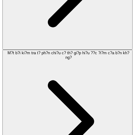
M?t b?i ki?m tra t? ph?n chi?u c? th? gi?p hi?u ??c ?i?m c?a b?n kh?
ng?