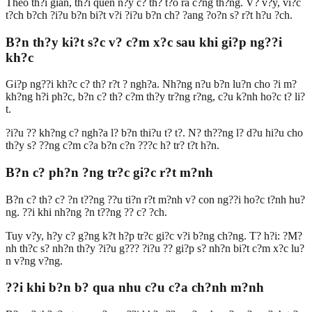
Theo th?i gian, th?i quen n?y c? th? t?o ra c?ng th?ng. V? v?y, vi?c
t?ch b?ch ?i?u b?n bi?t v?i ?i?u b?n ch? ?ang ?o?n s? r?t h?u ?ch.
B?n th?y ki?t s?c v? c?m x?c sau khi gi?p ng??i
kh?c
Gi?p ng??i kh?c c? th? r?t ? ngh?a. Nh?ng n?u b?n lu?n cho ?i m?
kh?ng h?i ph?c, b?n c? th? c?m th?y tr?ng r?ng, c?u k?nh ho?c t? li?
t.
?i?u ?? kh?ng c? ngh?a l? b?n thi?u t? t?. N? th??ng l? d?u hi?u cho
th?y s? ??ng c?m c?a b?n c?n ???c h? tr? t?t h?n.
B?n c? ph?n ?ng tr?c gi?c r?t m?nh
B?n c? th? c? ?n t??ng ??u ti?n r?t m?nh v? con ng??i ho?c t?nh hu?
ng. ??i khi nh?ng ?n t??ng ?? c? ?ch.
Tuy v?y, h?y c? g?ng k?t h?p tr?c gi?c v?i b?ng ch?ng. T? h?i: ?M?
nh th?c s? nh?n th?y ?i?u g??? ?i?u ?? gi?p s? nh?n bi?t c?m x?c lu?
n v?ng v?ng.
??i khi b?n b? qua nhu c?u c?a ch?nh m?nh