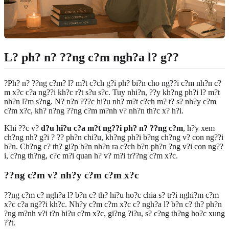
L? ph? n? ??ng c?m ngh?a l? g??
?Ph? n? ??ng c?m? l? m?t c?ch g?i ph? bi?n cho ng??i c?m nh?n c?
m x?c c?a ng??i kh?c r?t s?u s?c. Tuy nhi?n, ??y kh?ng ph?i l? m?t
nh?n l?m s?ng. N? n?n ???c hi?u nh? m?t c?ch m? t? s? nh?y c?m
c?m x?c, kh? n?ng ??ng c?m m?nh v? nh?n th?c x? h?i.
Khi ??c v?
d?u hi?u c?a m?t ng??i ph? n? ??ng c?m
, h?y xem
ch?ng nh? g?i ? ?? ph?n chi?u, kh?ng ph?i b?ng ch?ng v? con ng??i
b?n. Ch?ng c? th? gi?p b?n nh?n ra c?ch b?n ph?n ?ng v?i con ng??
i, c?ng th?ng, c?c m?i quan h? v? m?i tr??ng c?m x?c.
??ng c?m v? nh?y c?m c?m x?c
??ng c?m c? ngh?a l? b?n c? th? hi?u ho?c chia s? tr?i nghi?m c?m
x?c c?a ng??i kh?c. Nh?y c?m c?m x?c c? ngh?a l? b?n c? th? ph?n
?ng m?nh v?i t?n hi?u c?m x?c, gi?ng ?i?u, s? c?ng th?ng ho?c xung
??t.