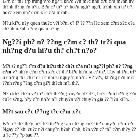
B?n c? th? t?p trung v?o ng??i kh?c ??n m?c nhu c?u c?a m?nh tr?
th?nh ti?ng ?n n?n. B?n c? th? tr? ho?n ngh? ng?i, tr?nh xin h? tr?,
ho?c xem nh? c?m x?c c?a m?nh.
N?u ki?u n?y quen thu?c v?i b?n, c? l? ?? ??n l?c xem c?m x?c c?a
ch?nh m?nh c?ng quan tr?ng.
Ng??i ph? n? ??ng c?m c? th? tr?i qua
nh?ng d?u hi?u th? ch?t n?o?
M?t s? ng??i t?m
d?u hi?u th? ch?t c?a m?t ng??i ph? n? ??ng
c?m
v? nh?y c?m c?m x?c c? th? bi?u hi?n ra c? th?. Tuy nhi?n, tri?
u ch?ng th? ch?t c? r?t nhi?u nguy?n nh?n. V? v?y, kh?ng n?n m?c
??nh r?ng ??ng c?m gi?i th?ch m?i th?.
N?u kh? ch?u v? th? ch?t th??ng xuy?n, d? d?i, ho?c ?nh h??ng ??n
cu?c s?ng, h?y c?n nh?c n?i chuy?n v?i chuy?n gia ?? ?i?u ki?n.
M?t sau c?c t??ng t?c c?m x?c
B?n c? th? th?y m?t b?t th??ng sau nh?ng cu?c tr? chuy?n c?m x?c.
Ngay c? khi cu?c n?i chuy?n b?nh t?nh, b?n v?n c? th? c?m th?y ??
u ?c ??y ?p sau ??.