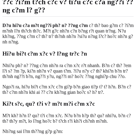
??c ?i?m t?ch c?c v? ti?u c?c c?a ng??i ??
ng c?m l? g??
D?u hi?u c?a m?t ng??i ph? n? ??ng c?m
c? th? bao g?m c? ?i?m
m?nh l?n th?ch th?c. M?t g?c nh?n c?n b?ng r?t quan tr?ng. N?u
kh?ng, ??ng c?m c? th? tr? th?nh nh?n ?si?u n?ng l?c? ho?c nh?n g?
nh n?ng.
Hi?u bi?t c?m x?c v? l?ng tr?c ?n
Nhi?u ph? n? ??ng c?m nh?n ra c?m x?c r?t nhanh. B?n c? th? ?em
l?i s? ?m ?p, ki?n nh?n v? quan t?m. ?i?u n?y c? th? khi?n b?n tr?
th?nh ng??i b?n, ng??i y?u, ng??i m? ho?c ??ng nghi?p chu ??o.
Ngo?i ra, hi?u bi?t c?m x?c c?n gi?p b?n giao ti?p t? t? h?n. B?n c?
th? c?m nh?n khi ai ?? c?n kh?ng gian ho?c s? h? tr?.
Ki?t s?c, qu? t?i v? m?t m?i c?m x?c
M?t kh? h?n l? qu? t?i c?m x?c. N?u b?n h?p th? qu? nhi?u, b?n c?
th? th?y m?t, lo l?ng ho?c b? t?ch r?i kh?i ch?nh m?nh.
Nh?ng sai l?m th??ng g?p g?m: