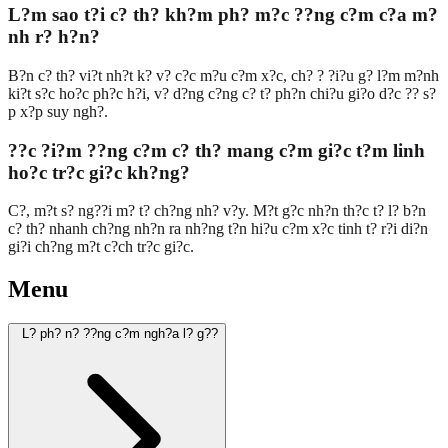
L?m sao t?i c? th? kh?m ph? m?c ??ng c?m c?a m?
nh r? h?n?
B?n c? th? vi?t nh?t k? v? c?c m?u c?m x?c, ch? ? ?i?u g? l?m m?nh
ki?t s?c ho?c ph?c h?i, v? d?ng c?ng c? t? ph?n chi?u gi?o d?c ?? s?
p x?p suy ngh?.
??c ?i?m ??ng c?m c? th? mang c?m gi?c t?m linh
ho?c tr?c gi?c kh?ng?
C?, m?t s? ng??i m? t? ch?ng nh? v?y. M?t g?c nh?n th?c t? l? b?n
c? th? nhanh ch?ng nh?n ra nh?ng t?n hi?u c?m x?c tinh t? r?i di?n
gi?i ch?ng m?t c?ch tr?c gi?c.
Menu
L? ph? n? ??ng c?m ngh?a l? g??