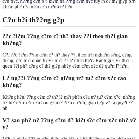
c?u tr?c,
h??ng d?n b?i ki?m tra ??ng c?m tr?c tuy?n
c? th? gi?p b?n
kh?m ph? c?c m?u c?a m?nh r? h?n.
C?u h?i th??ng g?p
??c ?i?m ??ng c?m c? th? thay ??i theo th?i gian
kh?ng?
C?. ??c ?i?m ??ng c?m c? th? thay ??i theo tr?i nghi?m s?ng, c?ng
th?ng, c?c m?i quan h? v? m?c ?? t? nh?n th?c. Ranh gi?i v? th?i
quen ??i ph? c?ng c? th? gi?p nh?y c?m c?m x?c d? qu?n l? h?n.
L? ng??i ??ng c?m c? gi?ng tr? tu? c?m x?c cao
kh?ng?
Kh?ng h?n. ??ng c?m c? th? l? m?t ph?n c?a tr? tu? c?m x?c, nh?ng
tr? tu? c?m x?c c?n bao g?m t? ?i?u ch?nh, giao ti?p v? ra quy?t ??
nh.
V? sao ph? n? ??ng c?m d? ki?t s?c c?m x?c nh? v?
y?
M?t s? ph? n? ??ng c?m th?y c?n ki?t v? h? th??ng xuy?n nh?n ra t?