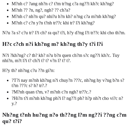
M?nh c? ?ang nh?n c? t?m tr?ng c?a ng??i kh?c kh?ng?
M?nh ?? ?n, ng?, ngh? ?? ch?a?
M?nh c? nh?n qu? nhi?u h?n kh? n?ng c?a m?nh kh?ng?
M?nh c? c?n y?n t?nh tr??c khi tr? l?i kh?ng?
N?u ?a s? c?u tr? l?i ch? ra qu? t?i, h?y d?ng l?i tr??c khi cho th?m.
H?c c?ch n?i kh?ng m? kh?ng th?y t?i l?i
N?i ?kh?ng? c? th? kh? n?u b?n quen ch?m s?c ng??i kh?c. Tuy
nhi?n, m?t l?i t? ch?i t? t? v?n l? t? t?.
H?y th? nh?ng c?u ??n gi?n:
?T?i nay m?nh kh?ng n?i chuy?n ???c, nh?ng hy v?ng b?n s?
t?m ???c s? h? tr?.?
?M?nh quan t?m, v? m?nh c?n ngh? tr??c.?
?Hi?n t?i m?nh kh?ng ph?i l? ng??i ph? h?p nh?t cho vi?c n?
y.?
Nh?ng t?nh hu?ng n?o th??ng l?m ng??i ??ng c?m
qu? t?i?