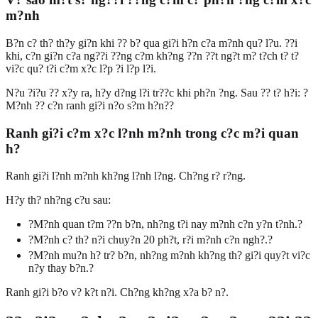
m?nh
B?n c? th? th?y gi?n khi ?? b? qua gi?i h?n c?a m?nh qu? l?u. ??i
khi, c?n gi?n c?a ng??i ??ng c?m kh?ng ??n ??t ng?t m? t?ch t? t?
vi?c qu? t?i c?m x?c l?p ?i l?p l?i.
N?u ?i?u ?? x?y ra, h?y d?ng l?i tr??c khi ph?n ?ng. Sau ?? t? h?i: ?
M?nh ?? c?n ranh gi?i n?o s?m h?n??
Ranh gi?i c?m x?c l?nh m?nh trong c?c m?i quan
h?
Ranh gi?i l?nh m?nh kh?ng l?nh l?ng. Ch?ng r? r?ng.
H?y th? nh?ng c?u sau:
?M?nh quan t?m ??n b?n, nh?ng t?i nay m?nh c?n y?n t?nh.?
?M?nh c? th? n?i chuy?n 20 ph?t, r?i m?nh c?n ngh?.?
?M?nh mu?n h? tr? b?n, nh?ng m?nh kh?ng th? gi?i quy?t vi?c
n?y thay b?n.?
Ranh gi?i b?o v? k?t n?i. Ch?ng kh?ng x?a b? n?.