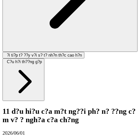
?i ti?p t? ??y v?i s? t? nh?n th?c cao h?n
C?u h?i th??ng g?p
11 d?u hi?u c?a m?t ng??i ph? n? ??ng c?
m v? ? ngh?a c?a ch?ng
2026/06/01