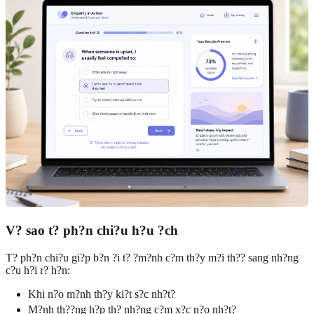
V? sao t? ph?n chi?u h?u ?ch
T? ph?n chi?u gi?p b?n ?i t? ?m?nh c?m th?y m?i th?? sang nh?ng
c?u h?i r? h?n:
Khi n?o m?nh th?y ki?t s?c nh?t?
M?nh th??ng h?p th? nh?ng c?m x?c n?o nh?t?