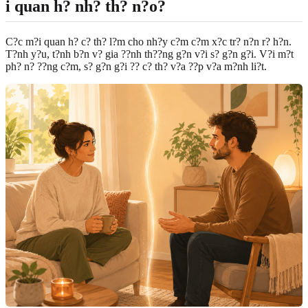
i quan h? nh? th? n?o?
C?c m?i quan h? c? th? l?m cho nh?y c?m c?m x?c tr? n?n r? h?n.
T?nh y?u, t?nh b?n v? gia ??nh th??ng g?n v?i s? g?n g?i. V?i m?t
ph? n? ??ng c?m, s? g?n g?i ?? c? th? v?a ??p v?a m?nh li?t.