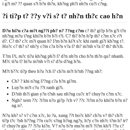
i g?i m? ?? quan s?t b?n th?n, kh?ng ph?i nh?n cu?i c?ng.
?i ti?p t? ??y v?i s? t? nh?n th?c cao h?n
D?u hi?u c?a m?t ng??i ph? n? ??ng c?m
c? th? gi?p b?n g?i t?n
nh?ng m?u t?ng khi?n b?n b?i r?i. C? th? b?n h?p th? c?m x?c r?t
d?. C? th? c?c m?i quan h? l?m b?n ki?t s?c khi ranh gi?i kh?ng r?.
Ho?c c? th? s? nh?y c?m c?a b?n v?a l? th? m?nh v?a l? th? th?ch.
T?m l?i, m?c ti?u kh?ng ph?i l? d?n nh?n cho b?n th?n qu? nhanh.
M?c ti?u l? hi?u m?nh v?i s? d?u d?ng h?n.
M?t b??c ti?p theo h?u ?ch l? ch?n m?t h?nh ??ng nh?:
Ch? ? khi n?ng l??ng c?a b?n gi?m.
Luy?n m?t c?u ??t ranh gi?i.
D?nh th?i gian y?n t?nh sau nh?ng cu?c tr? chuy?n c?m x?c.
Ngh? xem ??c ?i?m n?o gi?p ?ch v? ??c ?i?m n?o khi?n b?n n?
ng n?.
N?u kh? s? v? c?m x?c, lo ?u, xung ??t ho?c kh? ch?u v? th? ch?t
ti?p t?c ?nh h??ng ??n cu?c s?ng h?ng ng?y, h?y c?n nh?c t?m h? tr?
t? chuy?n gia ?? ?i?u ki?n. V? n?u b?n mu?n m?t ?i?m kh?i ??u c?