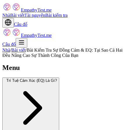
EmpathyTest.me
Nhà
Bài viết
Tài nguyên
Bài kiểm tra
Câu đố
EmpathyTest.me
Câu đố
Nhà
/
Bài viết
/
Bài Kiểm Tra Sự Đồng Cảm & EQ: Tại Sao Cả Hai
Đều Nâng Cao Sự Thành Công Của Bạn
Menu
Trí Tuệ Cảm Xúc (EQ) Là Gì?