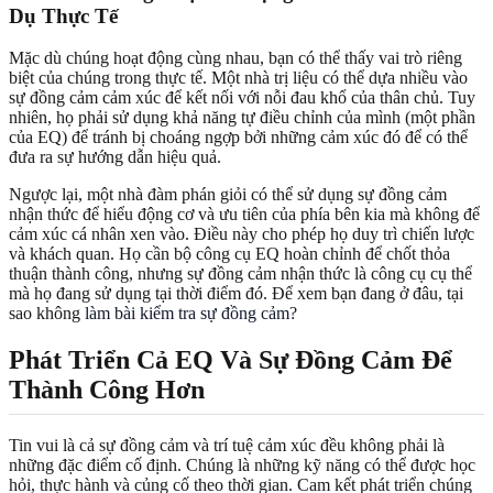
Dụ Thực Tế
Mặc dù chúng hoạt động cùng nhau, bạn có thể thấy vai trò riêng
biệt của chúng trong thực tế. Một nhà trị liệu có thể dựa nhiều vào
sự đồng cảm cảm xúc để kết nối với nỗi đau khổ của thân chủ. Tuy
nhiên, họ phải sử dụng khả năng tự điều chỉnh của mình (một phần
của EQ) để tránh bị choáng ngợp bởi những cảm xúc đó để có thể
đưa ra sự hướng dẫn hiệu quả.
Ngược lại, một nhà đàm phán giỏi có thể sử dụng sự đồng cảm
nhận thức để hiểu động cơ và ưu tiên của phía bên kia mà không để
cảm xúc cá nhân xen vào. Điều này cho phép họ duy trì chiến lược
và khách quan. Họ cần bộ công cụ EQ hoàn chỉnh để chốt thỏa
thuận thành công, nhưng sự đồng cảm nhận thức là công cụ cụ thể
mà họ đang sử dụng tại thời điểm đó. Để xem bạn đang ở đâu, tại
sao không
làm bài kiểm tra sự đồng cảm
?
Phát Triển Cả EQ Và Sự Đồng Cảm Để
Thành Công Hơn
Tin vui là cả sự đồng cảm và trí tuệ cảm xúc đều không phải là
những đặc điểm cố định. Chúng là những kỹ năng có thể được học
hỏi, thực hành và củng cố theo thời gian. Cam kết phát triển chúng