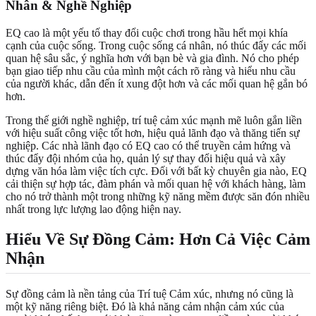
Nhân & Nghề Nghiệp
EQ cao là một yếu tố thay đổi cuộc chơi trong hầu hết mọi khía
cạnh của cuộc sống. Trong cuộc sống cá nhân, nó thúc đẩy các mối
quan hệ sâu sắc, ý nghĩa hơn với bạn bè và gia đình. Nó cho phép
bạn giao tiếp nhu cầu của mình một cách rõ ràng và hiểu nhu cầu
của người khác, dẫn đến ít xung đột hơn và các mối quan hệ gắn bó
hơn.
Trong thế giới nghề nghiệp, trí tuệ cảm xúc mạnh mẽ luôn gắn liền
với hiệu suất công việc tốt hơn, hiệu quả lãnh đạo và thăng tiến sự
nghiệp. Các nhà lãnh đạo có EQ cao có thể truyền cảm hứng và
thúc đẩy đội nhóm của họ, quản lý sự thay đổi hiệu quả và xây
dựng văn hóa làm việc tích cực. Đối với bất kỳ chuyên gia nào, EQ
cải thiện sự hợp tác, đàm phán và mối quan hệ với khách hàng, làm
cho nó trở thành một trong những kỹ năng mềm được săn đón nhiều
nhất trong lực lượng lao động hiện nay.
Hiểu Về Sự Đồng Cảm: Hơn Cả Việc Cảm
Nhận
Sự đồng cảm là nền tảng của Trí tuệ Cảm xúc, nhưng nó cũng là
một kỹ năng riêng biệt. Đó là khả năng cảm nhận cảm xúc của