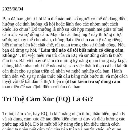
2025/08/04
Bạn đã bao giờ tự hỏi làm thế nào một số người có thể dễ dàng điều
hướng các tình huống xã hội hoặc lãnh đạo các nhóm một cách
khéo léo chưa? Đó thường là nhờ sự kết hợp mạnh mẽ giữa trí tuệ
cảm xúc và sự đồng cảm. Mặc dù các thuật ngữ này thường được
sử dụng thay thế cho nhau, chúng đại diện cho các kỹ năng riêng
biệt nhưng liên kết chặt chẽ, rất quan trọng cho sự thành công. Nếu
bạn đã từng tự hỏi,
"Làm thế nào để tôi biết mình có đồng cảm
không?"
, thì việc hiểu vai trò của cả EQ và sự đồng cảm là bước
đầu tiên. Bài viết này sẽ làm rõ những kỹ năng quan trọng này là gì,
chúng khác nhau như thế nào và tại sao việc thành thạo cả hai lại rất
cần thiết cho sự phát triển cá nhân và nghề nghiệp của bạn. Hành
trình đến với sự tự nhận thức bắt đầu bằng một bước đi, và một cách
tuyệt vời để bắt đầu là thực hiện một
bài kiểm tra sự đồng cảm
toàn diện để xác định điểm cơ bản của bạn.
Trí Tuệ Cảm Xúc (EQ) Là Gì?
Trí tuệ cảm xúc, hay EQ, là khả năng nhận thức, thấu hiểu, quản lý
và sử dụng cảm xúc để tạo điều kiện cho tư duy và điều hướng các
phức tạp xã hội. Đó là một bộ kỹ năng rộng lớn điều chỉnh cách
chúng ta nhận biết cảm xúc của bản thân và người khác, sử dụng