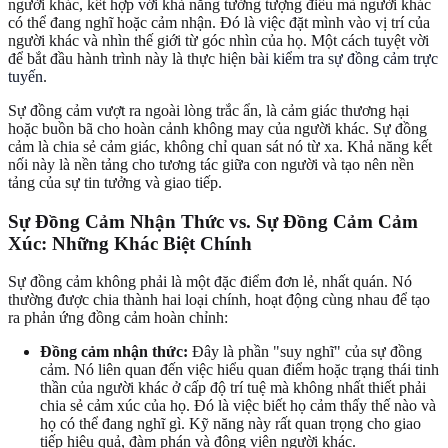
người khác, kết hợp với khả năng tưởng tượng điều mà người khác
có thể đang nghĩ hoặc cảm nhận. Đó là việc đặt mình vào vị trí của
người khác và nhìn thế giới từ góc nhìn của họ. Một cách tuyệt vời
để bắt đầu hành trình này là thực hiện
bài kiểm tra sự đồng cảm trực
tuyến
.
Sự đồng cảm vượt ra ngoài lòng trắc ẩn, là cảm giác thương hại
hoặc buồn bã cho hoàn cảnh không may của người khác. Sự đồng
cảm là chia sẻ cảm giác, không chỉ quan sát nó từ xa. Khả năng kết
nối này là nền tảng cho tương tác giữa con người và tạo nên nền
tảng của sự tin tưởng và giao tiếp.
Sự Đồng Cảm Nhận Thức vs. Sự Đồng Cảm Cảm
Xúc: Những Khác Biệt Chính
Sự đồng cảm không phải là một đặc điểm đơn lẻ, nhất quán. Nó
thường được chia thành hai loại chính, hoạt động cùng nhau để tạo
ra phản ứng đồng cảm hoàn chỉnh:
Đồng cảm nhận thức:
Đây là phần "suy nghĩ" của sự đồng
cảm. Nó liên quan đến việc hiểu quan điểm hoặc trạng thái tinh
thần của người khác ở cấp độ trí tuệ mà không nhất thiết phải
chia sẻ cảm xúc của họ. Đó là việc biết họ cảm thấy thế nào và
họ có thể đang nghĩ gì. Kỹ năng này rất quan trọng cho giao
tiếp hiệu quả, đàm phán và động viên người khác.