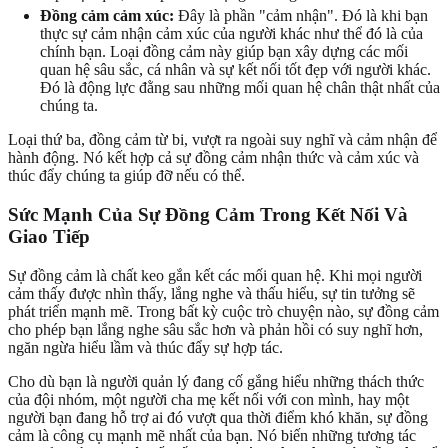
Đồng cảm cảm xúc:
Đây là phần "cảm nhận". Đó là khi bạn
thực sự cảm nhận cảm xúc của người khác như thể đó là của
chính bạn. Loại đồng cảm này giúp bạn xây dựng các mối
quan hệ sâu sắc, cá nhân và sự kết nối tốt đẹp với người khác.
Đó là động lực đằng sau những mối quan hệ chân thật nhất của
chúng ta.
Loại thứ ba, đồng cảm từ bi, vượt ra ngoài suy nghĩ và cảm nhận để
hành động. Nó kết hợp cả sự đồng cảm nhận thức và cảm xúc và
thúc đẩy chúng ta giúp đỡ nếu có thể.
Sức Mạnh Của Sự Đồng Cảm Trong Kết Nối Và
Giao Tiếp
Sự đồng cảm là chất keo gắn kết các mối quan hệ. Khi mọi người
cảm thấy được nhìn thấy, lắng nghe và thấu hiểu, sự tin tưởng sẽ
phát triển mạnh mẽ. Trong bất kỳ cuộc trò chuyện nào, sự đồng cảm
cho phép bạn lắng nghe sâu sắc hơn và phản hồi có suy nghĩ hơn,
ngăn ngừa hiểu lầm và thúc đẩy sự hợp tác.
Cho dù bạn là người quản lý đang cố gắng hiểu những thách thức
của đội nhóm, một người cha mẹ kết nối với con mình, hay một
người bạn đang hỗ trợ ai đó vượt qua thời điểm khó khăn, sự đồng
cảm là công cụ mạnh mẽ nhất của bạn. Nó biến những tương tác