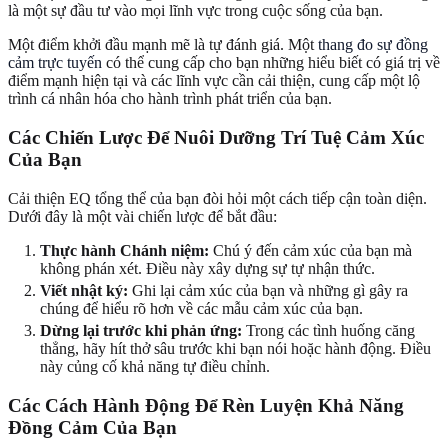
là một sự đầu tư vào mọi lĩnh vực trong cuộc sống của bạn.
Một điểm khởi đầu mạnh mẽ là tự đánh giá. Một
thang đo sự đồng
cảm trực tuyến
có thể cung cấp cho bạn những hiểu biết có giá trị về
điểm mạnh hiện tại và các lĩnh vực cần cải thiện, cung cấp một lộ
trình cá nhân hóa cho hành trình phát triển của bạn.
Các Chiến Lược Để Nuôi Dưỡng Trí Tuệ Cảm Xúc
Của Bạn
Cải thiện EQ tổng thể của bạn đòi hỏi một cách tiếp cận toàn diện.
Dưới đây là một vài chiến lược để bắt đầu:
Thực hành Chánh niệm:
Chú ý đến cảm xúc của bạn mà
không phán xét. Điều này xây dựng sự tự nhận thức.
Viết nhật ký:
Ghi lại cảm xúc của bạn và những gì gây ra
chúng để hiểu rõ hơn về các mẫu cảm xúc của bạn.
Dừng lại trước khi phản ứng:
Trong các tình huống căng
thẳng, hãy hít thở sâu trước khi bạn nói hoặc hành động. Điều
này củng cố khả năng tự điều chỉnh.
Các Cách Hành Động Để Rèn Luyện Khả Năng
Đồng Cảm Của Bạn