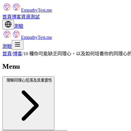
EmpathyTest.me
首頁
博客
資源
測試
測驗
EmpathyTest.me
測驗
首頁
/
博客
/
10 種你可能缺乏同理心，以及如何培養你的同理心
Menu
理解同理心低落及其重要性