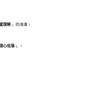
感理解
」的鴻溝。
理心低落
」。