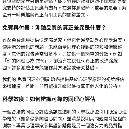
數位空間充斥著情商評估，從 5 分鐘的社群媒體小測驗到有研
究支持的評估工具應有盡有。在選擇測驗時，重要的是要了解
區分一時樂趣與真正有用工具的關鍵差異。
免費與付費：測驗品質的真正差異是什麼？
雖然免費測驗提供快速滿足感，但它們通常缺乏心理學深度，
使用過於簡化的問題，未能衡量同理心複雜的認知和情感維
度。它們的報告通常很基本，只提供一個簡單的分數，例如
「你的同理心為 75%」，卻沒有提供任何真正的改進路線
圖。許多測驗也未能披露其方法論或研究基礎。
我們的
免費同理心測驗
透過提供基於心理學原理的初步評估
來彌補這一差距，並可選擇升級以獲得真正個人化的分析。
科學效度：如何辨識可靠的同理心評估
一個合法的同理心評估應該是透明的。尋找那些引用既定心理
學框架（如多倫多同理心問卷）並清楚說明其問題開發過程的
測驗。專業心理學家參與設計階段是另一個強有力的品質指