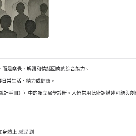
，而是察覺、解讀和情緒回應的綜合能力。
響日常生活、精力或健康。
斷與統計手冊》）中的獨立醫學診斷。人們常用此術語描述可能與
在身體上
感受
到