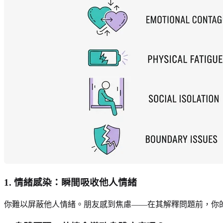
1. 情緒感染：瞬間吸收他人情緒
你難以屏蔽他人情緒。朋友感到焦慮——在其解釋問題前，你