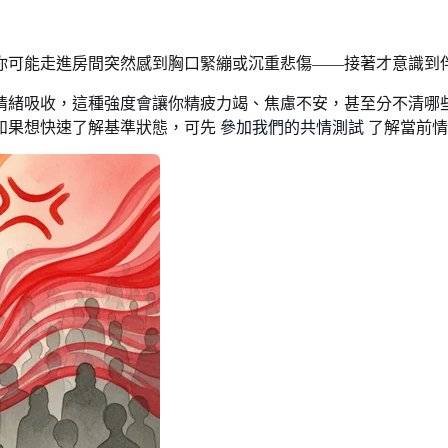
你可能走進房間突然感到胸口緊繃或沉重悲傷——接著才意識到
情緒吸收，這種強度會讓你精疲力竭、焦慮不安，甚至分不清哪
如果想快速了解基準狀態，可先
參加我們的共情測試
了解當前情