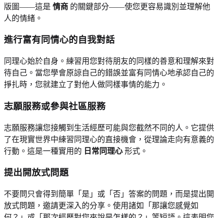
版圖——這是
情商
的關鍵部分——使您更容易識別並理解他
人的情緒。
進行富有同情心的自我對話
同理心始於自身。練習用您對待朋友的同樣的善意和理解來對
待自己。當您學會原諒自己的錯誤並富有同情心地承認自己的
掙扎時，您就建立了對他人做同樣事情的能力。
志願服務或參與社區服務
志願服務讓您接觸到生活經歷可能與您截然不同的人。它提供
了在現實世界中練習同理心的直接機會，從理論走向有意義的
行動。這是一種實用的
日常同理心
形式。
提出開放式問題
不要問只會得到簡單「是」或「否」答案的問題，而是提出開
放式問題，邀請更深入的分享。使用諸如「那讓您感覺如
何？」或「那次經歷對您來說是怎樣的？」等短語。這表明您