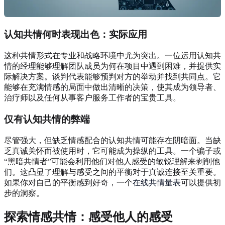
认知共情何时表现出色：实际应用
这种共情形式在专业和战略环境中尤为突出。一位运用认知共
情的经理能够理解团队成员为何在项目中遇到困难，并提供实
际解决方案。谈判代表能够预判对方的举动并找到共同点。它
能够在充满情感的局面中做出清晰的决策，使其成为领导者、
治疗师以及任何从事客户服务工作者的宝贵工具。
仅有认知共情的弊端
尽管强大，但缺乏情感配合的认知共情可能存在阴暗面。当缺
乏真诚关怀而被使用时，它可能成为操纵的工具。一个骗子或
“黑暗共情者”可能会利用他们对他人感受的敏锐理解来剥削他
们。这凸显了理解与感受之间的平衡对于真诚连接至关重要。
如果你对自己的平衡感到好奇，一个
在线共情量表
可以提供初
步的洞察。
探索情感共情：感受他人的感受