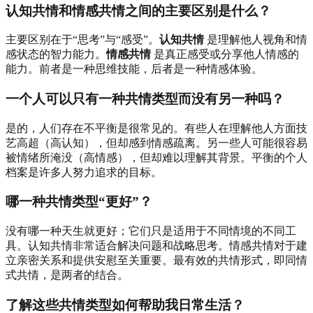
认知共情和情感共情之间的主要区别是什么？
主要区别在于“思考”与“感受”。
认知共情
是理解他人视角和情
感状态的智力能力。
情感共情
是真正感受或分享他人情感的
能力。前者是一种思维技能，后者是一种情感体验。
一个人可以只有一种共情类型而没有另一种吗？
是的，人们存在不平衡是很常见的。有些人在理解他人方面技
艺高超（高认知），但却感到情感疏离。另一些人可能很容易
被情绪所淹没（高情感），但却难以理解其背景。平衡的个人
档案是许多人努力追求的目标。
哪一种共情类型“更好”？
没有哪一种天生就更好；它们只是适用于不同情境的不同工
具。认知共情非常适合解决问题和战略思考。情感共情对于建
立亲密关系和提供安慰至关重要。最有效的共情形式，即同情
式共情，是两者的结合。
了解这些共情类型如何帮助我日常生活？