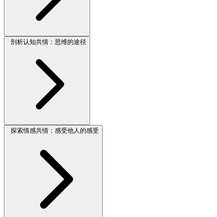
剖析认知共情：思维的途径
探索情感共情：感受他人的感受