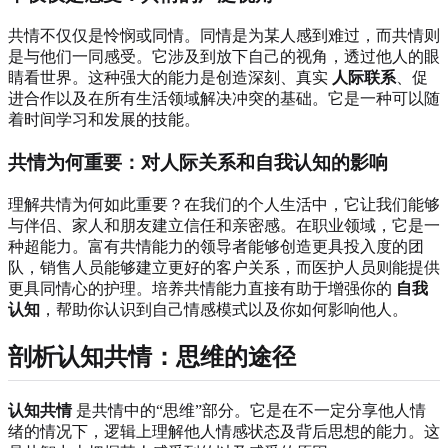
共情不仅仅是怜悯或同情。同情是为某人感到难过，而共情则
是与他们一同感受。它涉及到放下自己的视角，透过他人的眼
睛看世界。这种强大的能力是创造深刻、真实
人际联系
、促
进合作以及在所有生活领域解决冲突的基础。它是一种可以随
着时间学习和发展的技能。
共情为何重要：对人际关系和自我认知的影响
理解共情为何如此重要？在我们的个人生活中，它让我们能够
与伴侣、家人和朋友建立信任和亲密感。在职业领域，它是一
种超能力。富有共情能力的领导者能够创造更具投入度的团
队，销售人员能够建立更好的客户关系，而医护人员则能提供
更具同情心的护理。培养共情能力直接有助于增强你的
自我
认知
，帮助你认识到自己情感模式以及你如何影响他人。
剖析认知共情：思维的途径
认知共情
是共情中的“思维”部分。它是在不一定分享他人情
绪的情况下，逻辑上理解他人情感状态及背后思想的能力。这