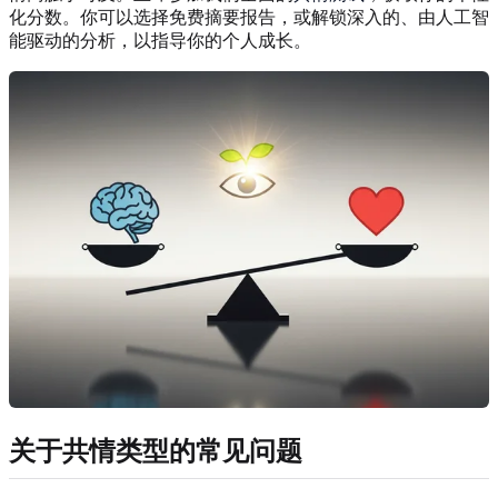
化分数。你可以选择免费摘要报告，或解锁深入的、由人工智
能驱动的分析，以指导你的个人成长。
关于共情类型的常见问题