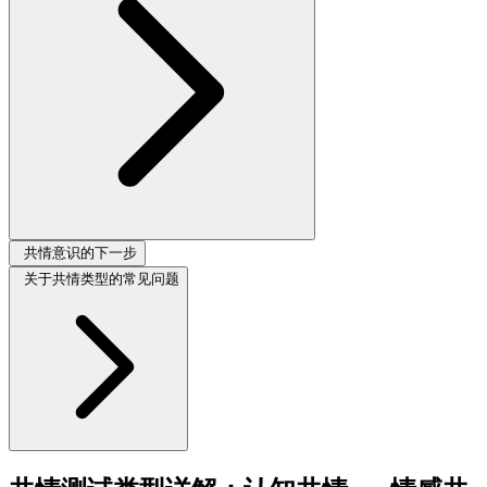
共情意识的下一步
关于共情类型的常见问题