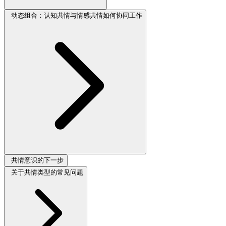
动态组合：认知共情与情感共情如何协同工作
共情意识的下一步
关于共情类型的常见问题