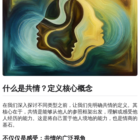
什么是共情？定义核心概念
在我们深入探讨不同类型之前，让我们先明确共情的定义。其
核心在于，共情是能够从他人的参照框架出发，理解或感受他
人经历的能力。这是将自己置于他人境地的能力，也是情商的
基石。
不仅仅是感受：共情的广泛视角