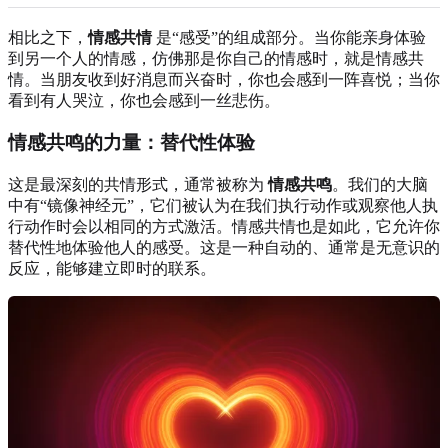
相比之下，
情感共情
是“感受”的组成部分。当你能亲身体验
到另一个人的情感，仿佛那是你自己的情感时，就是情感共
情。当朋友收到好消息而兴奋时，你也会感到一阵喜悦；当你
看到有人哭泣，你也会感到一丝悲伤。
情感共鸣的力量：替代性体验
这是最深刻的共情形式，通常被称为
情感共鸣
。我们的大脑
中有“镜像神经元”，它们被认为在我们执行动作或观察他人执
行动作时会以相同的方式激活。情感共情也是如此，它允许你
替代性地体验他人的感受。这是一种自动的、通常是无意识的
反应，能够建立即时的联系。