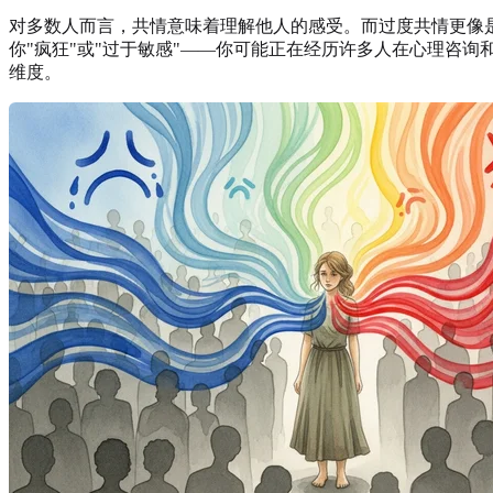
对多数人而言，共情意味着理解他人的感受。而过度共情更像
你"疯狂"或"过于敏感"——你可能正在经历许多人在心理咨
维度。