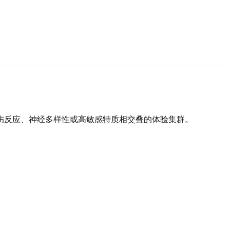
创伤反应、神经多样性或高敏感特质相交叠的体验集群。