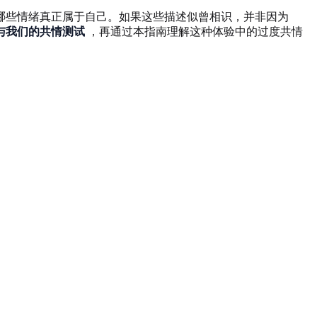
哪些情绪真正属于自己。如果这些描述似曾相识，并非因为
与我们的共情测试
，再通过本指南理解这种体验中的过度共情