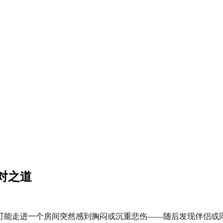
对之道
可能走进一个房间突然感到胸闷或沉重悲伤——随后发现伴侣或