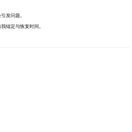
会引发问题。
自我锚定与恢复时间。