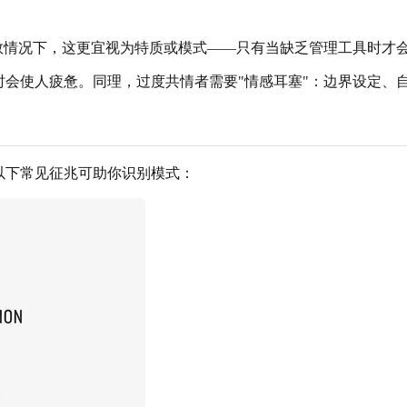
多数情况下，这更宜视为特质或模式——只有当缺乏管理工具时才
时会使人疲惫。同理，过度共情者需要"情感耳塞"：边界设定、
以下常见征兆可助你识别模式：