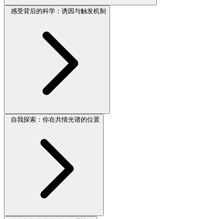
感受背后的科学：诱因与触发机制
自我探索：你在共情光谱的位置