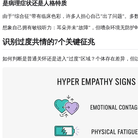
是病理症状还是人格特质
由于"综合征"带有临床色彩，许多人担心自己"出了问题"。
想象自己拥有敏锐听力：耳朵并未"故障"，但嘈杂环境无防护
识别过度共情的7个关键征兆
如何判断是普通关怀还是进入"过度"区域？个体存在差异，但