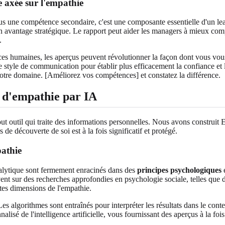
e axée sur l'empathie
s une compétence secondaire, c'est une composante essentielle d'un leader
 un avantage stratégique. Le rapport peut aider les managers à mieux co
.
rces humaines, les aperçus peuvent révolutionner la façon dont vous vous 
style de communication pour établir plus efficacement la confiance et l
votre domaine. [Améliorez vos compétences] et constatez la différence.
st d'empathie par IA
out outil qui traite des informations personnelles. Nous avons construit 
de découverte de soi est à la fois significatif et protégé.
pathie
analytique sont fermement enracinés dans des
principes psychologiques
é
ent sur des recherches approfondies en psychologie sociale, telles que d
ntes dimensions de l'empathie.
 Les algorithmes sont entraînés pour interpréter les résultats dans le c
nalisé de l'intelligence artificielle, vous fournissant des aperçus à la f