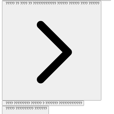
????? ?? ???? ?? ????????????? ?????? ?????? ???? ??????
???? ????????? ?????? ? ??????? ?????????????
????? ?????????? ???????