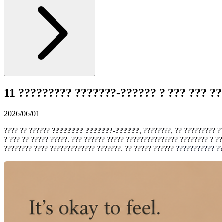
11 ????????? ???????-?????? ? ??? ??? ?
2026/06/01
???? ?? ??????
???????? ???????-??????
, ????????, ?? ????????? 
? ??? ?? ????? ?????. ??? ?????? ????? ??????????????? ???????? ? ??
???????? ???? ????????????? ???????. ?? ????? ??????
??????????? ??