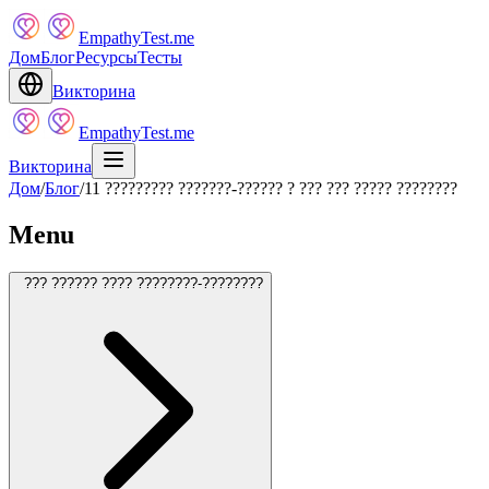
EmpathyTest.me
Дом
Блог
Ресурсы
Тесты
Викторина
EmpathyTest.me
Викторина
Дом
/
Блог
/
11 ????????? ???????-?????? ? ??? ??? ????? ????????
Menu
??? ?????? ???? ????????-????????