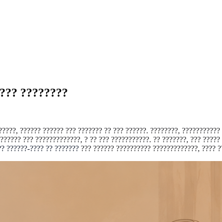
???? ????????
??????, ?????? ?????? ??? ??????? ?? ??? ??????. ????????, ???????????
?????? ??? ?????????????, ? ?? ??? ???????????. ?? ???????, ??? ?????
? ??????-???? ?? ???????
??? ?????? ?????????? ?????????????, ???? ?