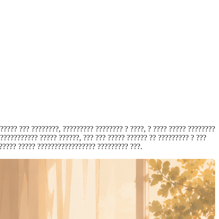
 ????? ??? ????????, ????????? ???????? ? ????, ? ???? ????? ????????
 ??????????? ????? ??????, ??? ??? ????? ?????? ?? ????????? ? ???
????? ????? ????????????????? ????????? ???.