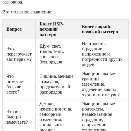
разговора.
Вот полезное сравнение:
Более HSP-
Более empath-
Вопрос
похожий
похожий паттерн
паттерн
Настроения,
Шум, свет,
Что
страдание,
толпа, темп,
перегружает
напряжение и
конфликт,
вас первым?
потребности других
беспорядок
людей
Эмоциональные
Что
Тишина, меньше
границы,
помогает
стимулов,
заземление,
больше
предсказуемый
отделение ваших
всего?
распорядок
чувств от их чувств
Детали,
Эмоциональные
изменения тона,
подтексты,
Что вы
сенсорные
невысказанное
быстро
изменения,
страдание,
замечаете?
социальные
напряжение в
нюансы
отношениях