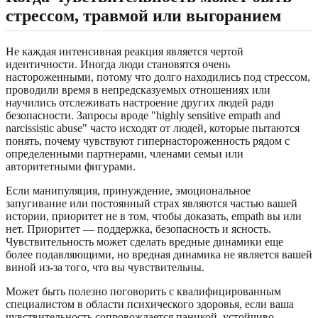
стрессом, травмой или выгоранием
Не каждая интенсивная реакция является чертой
идентичности. Иногда люди становятся очень
настороженными, потому что долго находились под стрессом,
проводили время в непредсказуемых отношениях или
научились отслеживать настроение других людей ради
безопасности. Запросы вроде "highly sensitive empath and
narcissistic abuse" часто исходят от людей, которые пытаются
понять, почему чувствуют гипернастороженность рядом с
определенными партнерами, членами семьи или
авторитетными фигурами.
Если манипуляция, принуждение, эмоциональное
запугивание или постоянный страх являются частью вашей
истории, приоритет не в том, чтобы доказать, empath вы или
нет. Приоритет — поддержка, безопасность и ясность.
Чувствительность может сделать вредные динамики еще
более подавляющими, но вредная динамика не является вашей
виной из-за того, что вы чувствительны.
Может быть полезно поговорить с квалифицированным
специалистом в области психического здоровья, если ваша
чувствительность сопровождается паникой, устойчиво