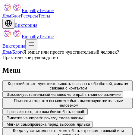
EmpathyTest.me
Дом
Блог
Ресурсы
Тесты
Викторина
EmpathyTest.me
Викторина
Дом
/
Блог
/
Я эмпат или просто чувствительный человек?
Практическое руководство
Menu
Короткий ответ: чувствительность связана с обработкой, эмпатия
связана с контактом
Высокочувствительный человек vs empath: главное различие
Признаки того, что вы можете быть высокочувствительным
человеком
Признаки того, что вам ближе быть empath
Эмпатия vs empath: почему слова важны
Мягкая самопроверка перед выбором ярлыка
Когда чувствительность может быть стрессом, травмой или