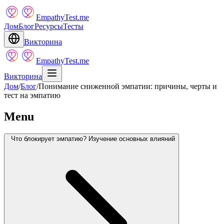
EmpathyTest.me
Дом
Блог
Ресурсы
Тесты
Викторина
EmpathyTest.me
Викторина
Дом
/
Блог
/
Понимание сниженной эмпатии: причины, черты и
тест на эмпатию
Menu
Что блокирует эмпатию? Изучение основных влияний